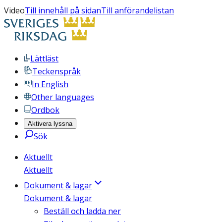
Video
Till innehåll på sidan
Till anförandelistan
Lättläst
Teckenspråk
In English
Other languages
Ordbok
Aktivera lyssna
Sök
Aktuellt
Aktuellt
Dokument & lagar
Dokument & lagar
Beställ och ladda ner