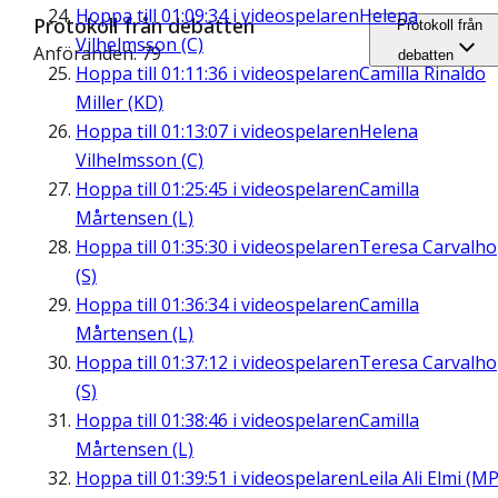
Hoppa till
01:09:34
i videospelaren
Helena
Protokoll från debatten
Protokoll från
Vilhelmsson (C)
Anföranden: 79
debatten
Hoppa till
01:11:36
i videospelaren
Camilla Rinaldo
Miller (KD)
Hoppa till
01:13:07
i videospelaren
Helena
Vilhelmsson (C)
Hoppa till
01:25:45
i videospelaren
Camilla
Mårtensen (L)
Hoppa till
01:35:30
i videospelaren
Teresa Carvalho
(S)
Hoppa till
01:36:34
i videospelaren
Camilla
Mårtensen (L)
Hoppa till
01:37:12
i videospelaren
Teresa Carvalho
(S)
Hoppa till
01:38:46
i videospelaren
Camilla
Mårtensen (L)
Hoppa till
01:39:51
i videospelaren
Leila Ali Elmi (MP