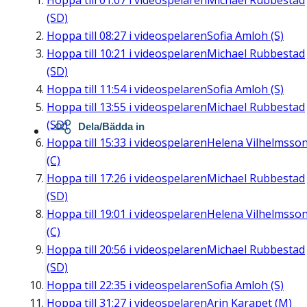
Hoppa till
01:07
i videospelaren
Michael Rubbestad
(SD)
Hoppa till
08:27
i videospelaren
Sofia Amloh (S)
Hoppa till
10:21
i videospelaren
Michael Rubbestad
(SD)
Hoppa till
11:54
i videospelaren
Sofia Amloh (S)
Hoppa till
13:55
i videospelaren
Michael Rubbestad
(SD)
Dela/Bädda in
Hoppa till
15:33
i videospelaren
Helena Vilhelmsso
(C)
Hoppa till
17:26
i videospelaren
Michael Rubbestad
(SD)
Hoppa till
19:01
i videospelaren
Helena Vilhelmsso
(C)
Hoppa till
20:56
i videospelaren
Michael Rubbestad
(SD)
Hoppa till
22:35
i videospelaren
Sofia Amloh (S)
Hoppa till
31:27
i videospelaren
Arin Karapet (M)