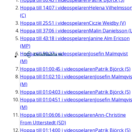
Hoppa till
00:45
i videospelaren
Patrik Björck (S)
Hoppa till
14:07
i videospelaren
Helena Vilhelmsso
(C)
Hoppa till
25:51
i videospelaren
Ciczie Weidby (V)
Hoppa till
37:06
i videospelaren
Malin Danielsson (L
Hoppa till
43:18
i videospelaren
Janine Alm Ericson
(MP)
Hoppa till
50:27
i videospelaren
Josefin Malmqvist
Dela/Bädda in
(M)
Hoppa till
01:00:45
i videospelaren
Patrik Björck (S)
Hoppa till
01:02:10
i videospelaren
Josefin Malmqvis
(M)
Hoppa till
01:04:03
i videospelaren
Patrik Björck (S)
Hoppa till
01:04:51
i videospelaren
Josefin Malmqvis
(M)
Hoppa till
01:06:06
i videospelaren
Ann-Christine
From Utterstedt (SD)
Hoppa till
01:14:00
i videospelaren
Patrik Björck (S)