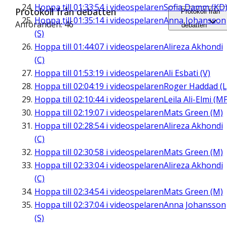
Hoppa till
01:33:54
i videospelaren
Sofia Damm (KD
Protokoll från debatten
Protokoll från
Hoppa till
01:35:14
i videospelaren
Anna Johansson
Anföranden: 46
debatten
(S)
Hoppa till
01:44:07
i videospelaren
Alireza Akhondi
(C)
Hoppa till
01:53:19
i videospelaren
Ali Esbati (V)
Hoppa till
02:04:19
i videospelaren
Roger Haddad (L
Hoppa till
02:10:44
i videospelaren
Leila Ali-Elmi (M
Hoppa till
02:19:07
i videospelaren
Mats Green (M)
Hoppa till
02:28:54
i videospelaren
Alireza Akhondi
(C)
Hoppa till
02:30:58
i videospelaren
Mats Green (M)
Hoppa till
02:33:04
i videospelaren
Alireza Akhondi
(C)
Hoppa till
02:34:54
i videospelaren
Mats Green (M)
Hoppa till
02:37:04
i videospelaren
Anna Johansson
(S)