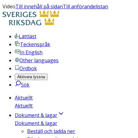
Video
Till innehåll på sidan
Till anförandelistan
Lättläst
Teckenspråk
In English
Other languages
Ordbok
Aktivera lyssna
Sök
Aktuellt
Aktuellt
Dokument & lagar
Dokument & lagar
Beställ och ladda ner