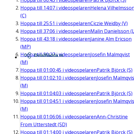
Hoppa till
00:45
i videospelaren
Patrik Björck (S)
Hoppa till
14:07
i videospelaren
Helena Vilhelmsso
(C)
Hoppa till
25:51
i videospelaren
Ciczie Weidby (V)
Hoppa till
37:06
i videospelaren
Malin Danielsson (L
Hoppa till
43:18
i videospelaren
Janine Alm Ericson
(MP)
Hoppa till
50:27
i videospelaren
Josefin Malmqvist
Dela/Bädda in
(M)
Hoppa till
01:00:45
i videospelaren
Patrik Björck (S)
Hoppa till
01:02:10
i videospelaren
Josefin Malmqvis
(M)
Hoppa till
01:04:03
i videospelaren
Patrik Björck (S)
Hoppa till
01:04:51
i videospelaren
Josefin Malmqvis
(M)
Hoppa till
01:06:06
i videospelaren
Ann-Christine
From Utterstedt (SD)
Hoppa till
01:14:00
i videospelaren
Patrik Björck (S)