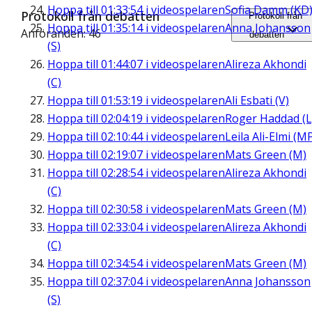
Hoppa till
01:33:54
i videospelaren
Sofia Damm (KD
Protokoll från debatten
Protokoll från
Hoppa till
01:35:14
i videospelaren
Anna Johansson
Anföranden: 46
debatten
(S)
Hoppa till
01:44:07
i videospelaren
Alireza Akhondi
(C)
Hoppa till
01:53:19
i videospelaren
Ali Esbati (V)
Hoppa till
02:04:19
i videospelaren
Roger Haddad (L
Hoppa till
02:10:44
i videospelaren
Leila Ali-Elmi (M
Hoppa till
02:19:07
i videospelaren
Mats Green (M)
Hoppa till
02:28:54
i videospelaren
Alireza Akhondi
(C)
Hoppa till
02:30:58
i videospelaren
Mats Green (M)
Hoppa till
02:33:04
i videospelaren
Alireza Akhondi
(C)
Hoppa till
02:34:54
i videospelaren
Mats Green (M)
Hoppa till
02:37:04
i videospelaren
Anna Johansson
(S)