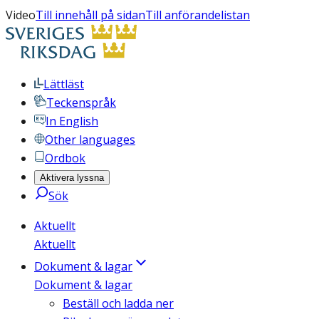
Video
Till innehåll på sidan
Till anförandelistan
Lättläst
Teckenspråk
In English
Other languages
Ordbok
Aktivera lyssna
Sök
Aktuellt
Aktuellt
Dokument & lagar
Dokument & lagar
Beställ och ladda ner