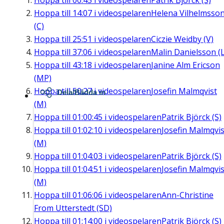
Hoppa till
00:45
i videospelaren
Patrik Björck (S)
Hoppa till
14:07
i videospelaren
Helena Vilhelmsso
(C)
Hoppa till
25:51
i videospelaren
Ciczie Weidby (V)
Hoppa till
37:06
i videospelaren
Malin Danielsson (L
Hoppa till
43:18
i videospelaren
Janine Alm Ericson
(MP)
Hoppa till
50:27
i videospelaren
Josefin Malmqvist
Dela/Bädda in
(M)
Hoppa till
01:00:45
i videospelaren
Patrik Björck (S)
Hoppa till
01:02:10
i videospelaren
Josefin Malmqvis
(M)
Hoppa till
01:04:03
i videospelaren
Patrik Björck (S)
Hoppa till
01:04:51
i videospelaren
Josefin Malmqvis
(M)
Hoppa till
01:06:06
i videospelaren
Ann-Christine
From Utterstedt (SD)
Hoppa till
01:14:00
i videospelaren
Patrik Björck (S)