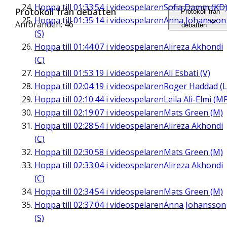
Hoppa till
01:33:54
i videospelaren
Sofia Damm (KD
Protokoll från debatten
Protokoll från
Hoppa till
01:35:14
i videospelaren
Anna Johansson
Anföranden: 46
debatten
(S)
Hoppa till
01:44:07
i videospelaren
Alireza Akhondi
(C)
Hoppa till
01:53:19
i videospelaren
Ali Esbati (V)
Hoppa till
02:04:19
i videospelaren
Roger Haddad (L
Hoppa till
02:10:44
i videospelaren
Leila Ali-Elmi (M
Hoppa till
02:19:07
i videospelaren
Mats Green (M)
Hoppa till
02:28:54
i videospelaren
Alireza Akhondi
(C)
Hoppa till
02:30:58
i videospelaren
Mats Green (M)
Hoppa till
02:33:04
i videospelaren
Alireza Akhondi
(C)
Hoppa till
02:34:54
i videospelaren
Mats Green (M)
Hoppa till
02:37:04
i videospelaren
Anna Johansson
(S)