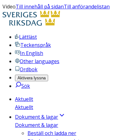
Video
Till innehåll på sidan
Till anförandelistan
Lättläst
Teckenspråk
In English
Other languages
Ordbok
Aktivera lyssna
Sök
Aktuellt
Aktuellt
Dokument & lagar
Dokument & lagar
Beställ och ladda ner