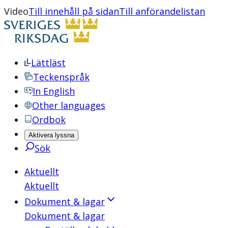
Video
Till innehåll på sidan
Till anförandelistan
Lättläst
Teckenspråk
In English
Other languages
Ordbok
Aktivera lyssna
Sök
Aktuellt
Aktuellt
Dokument & lagar
Dokument & lagar