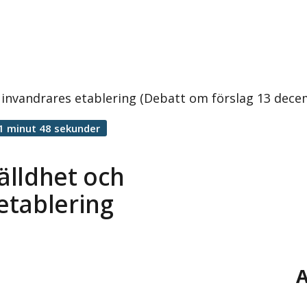
 invandrares etablering (Debatt om förslag 13 dece
1 minut 48 sekunder
älldhet och
etablering
A