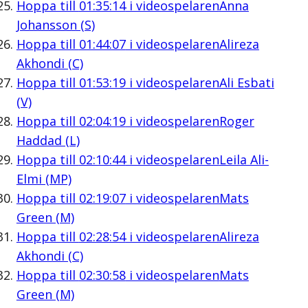
Hoppa till
01:35:14
i videospelaren
Anna
Johansson (S)
Hoppa till
01:44:07
i videospelaren
Alireza
Akhondi (C)
Hoppa till
01:53:19
i videospelaren
Ali Esbati
(V)
Hoppa till
02:04:19
i videospelaren
Roger
Haddad (L)
Hoppa till
02:10:44
i videospelaren
Leila Ali-
Elmi (MP)
Hoppa till
02:19:07
i videospelaren
Mats
Green (M)
Hoppa till
02:28:54
i videospelaren
Alireza
Akhondi (C)
Hoppa till
02:30:58
i videospelaren
Mats
Green (M)