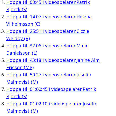
Hoppa till
00:45
i videospelaren
Patrik
Björck (S)
Hoppa till
14:07
i videospelaren
Helena
Vilhelmsson (C)
Hoppa till
25:51
i videospelaren
Ciczie
Weidby (V)
Hoppa till
37:06
i videospelaren
Malin
Danielsson (L)
Hoppa till
43:18
i videospelaren
Janine Alm
Ericson (MP)
Hoppa till
50:27
i videospelaren
Josefin
Malmqvist (M)
Hoppa till
01:00:45
i videospelaren
Patrik
Björck (S)
Hoppa till
01:02:10
i videospelaren
Josefin
Malmqvist (M)