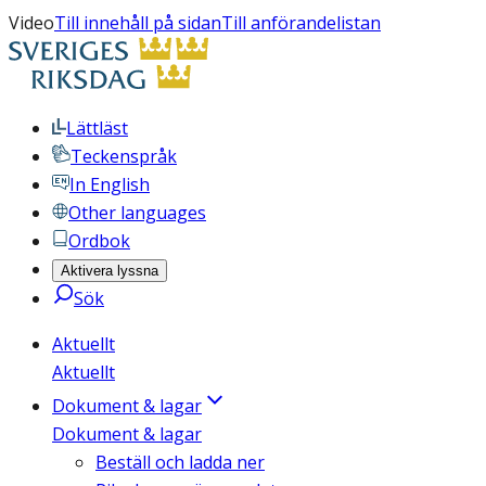
Video
Till innehåll på sidan
Till anförandelistan
Lättläst
Teckenspråk
In English
Other languages
Ordbok
Aktivera lyssna
Sök
Aktuellt
Aktuellt
Dokument & lagar
Dokument & lagar
Beställ och ladda ner