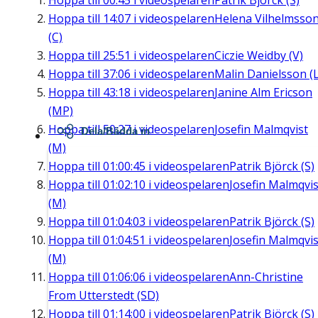
Hoppa till
00:45
i videospelaren
Patrik Björck (S)
Hoppa till
14:07
i videospelaren
Helena Vilhelmsso
(C)
Hoppa till
25:51
i videospelaren
Ciczie Weidby (V)
Hoppa till
37:06
i videospelaren
Malin Danielsson (L
Hoppa till
43:18
i videospelaren
Janine Alm Ericson
(MP)
Hoppa till
50:27
i videospelaren
Josefin Malmqvist
Dela/Bädda in
(M)
Hoppa till
01:00:45
i videospelaren
Patrik Björck (S)
Hoppa till
01:02:10
i videospelaren
Josefin Malmqvis
(M)
Hoppa till
01:04:03
i videospelaren
Patrik Björck (S)
Hoppa till
01:04:51
i videospelaren
Josefin Malmqvis
(M)
Hoppa till
01:06:06
i videospelaren
Ann-Christine
From Utterstedt (SD)
Hoppa till
01:14:00
i videospelaren
Patrik Björck (S)