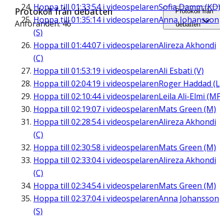
Hoppa till
01:33:54
i videospelaren
Sofia Damm (KD
Protokoll från debatten
Protokoll från
Hoppa till
01:35:14
i videospelaren
Anna Johansson
Anföranden: 46
debatten
(S)
Hoppa till
01:44:07
i videospelaren
Alireza Akhondi
(C)
Hoppa till
01:53:19
i videospelaren
Ali Esbati (V)
Hoppa till
02:04:19
i videospelaren
Roger Haddad (L
Hoppa till
02:10:44
i videospelaren
Leila Ali-Elmi (M
Hoppa till
02:19:07
i videospelaren
Mats Green (M)
Hoppa till
02:28:54
i videospelaren
Alireza Akhondi
(C)
Hoppa till
02:30:58
i videospelaren
Mats Green (M)
Hoppa till
02:33:04
i videospelaren
Alireza Akhondi
(C)
Hoppa till
02:34:54
i videospelaren
Mats Green (M)
Hoppa till
02:37:04
i videospelaren
Anna Johansson
(S)