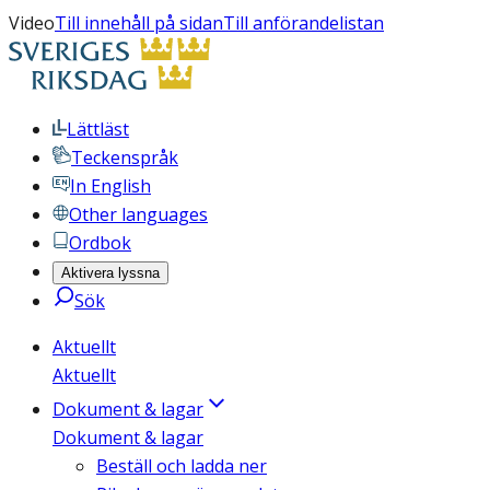
Video
Till innehåll på sidan
Till anförandelistan
Lättläst
Teckenspråk
In English
Other languages
Ordbok
Aktivera lyssna
Sök
Aktuellt
Aktuellt
Dokument & lagar
Dokument & lagar
Beställ och ladda ner