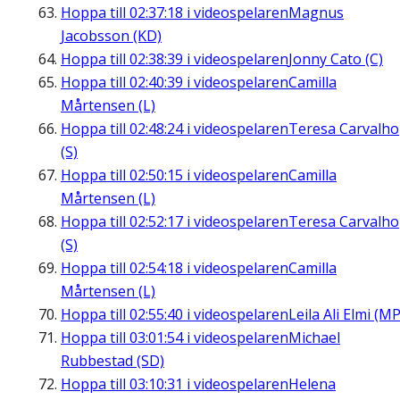
Hoppa till
02:37:18
i videospelaren
Magnus
Jacobsson (KD)
Hoppa till
02:38:39
i videospelaren
Jonny Cato (C)
Hoppa till
02:40:39
i videospelaren
Camilla
Mårtensen (L)
Hoppa till
02:48:24
i videospelaren
Teresa Carvalho
(S)
Hoppa till
02:50:15
i videospelaren
Camilla
Mårtensen (L)
Hoppa till
02:52:17
i videospelaren
Teresa Carvalho
(S)
Hoppa till
02:54:18
i videospelaren
Camilla
Mårtensen (L)
Hoppa till
02:55:40
i videospelaren
Leila Ali Elmi (MP
Hoppa till
03:01:54
i videospelaren
Michael
Rubbestad (SD)
Hoppa till
03:10:31
i videospelaren
Helena