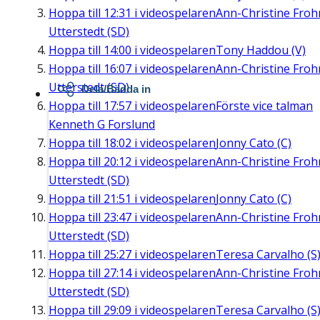
Hoppa till
12:31
i videospelaren
Ann-Christine Fro
Utterstedt (SD)
Hoppa till
14:00
i videospelaren
Tony Haddou (V)
Hoppa till
16:07
i videospelaren
Ann-Christine Fro
Utterstedt (SD)
Dela/Bädda in
Hoppa till
17:57
i videospelaren
Förste vice talman
Kenneth G Forslund
Hoppa till
18:02
i videospelaren
Jonny Cato (C)
Hoppa till
20:12
i videospelaren
Ann-Christine Fro
Utterstedt (SD)
Hoppa till
21:51
i videospelaren
Jonny Cato (C)
Hoppa till
23:47
i videospelaren
Ann-Christine Fro
Utterstedt (SD)
Hoppa till
25:27
i videospelaren
Teresa Carvalho (S
Hoppa till
27:14
i videospelaren
Ann-Christine Fro
Utterstedt (SD)
Hoppa till
29:09
i videospelaren
Teresa Carvalho (S