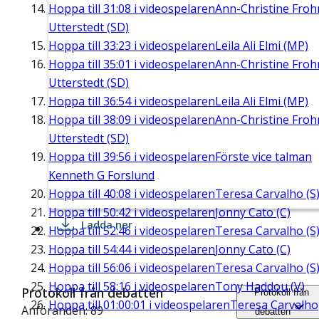
Hoppa till
31:08
i videospelaren
Ann-Christine Fro
Utterstedt (SD)
Hoppa till
33:23
i videospelaren
Leila Ali Elmi (MP)
Hoppa till
35:01
i videospelaren
Ann-Christine Fro
Utterstedt (SD)
Hoppa till
36:54
i videospelaren
Leila Ali Elmi (MP)
Hoppa till
38:09
i videospelaren
Ann-Christine Fro
Utterstedt (SD)
Hoppa till
39:56
i videospelaren
Förste vice talman
Kenneth G Forslund
Hoppa till
40:08
i videospelaren
Teresa Carvalho (S
Hoppa till
50:42
i videospelaren
Jonny Cato (C)
Ladda ner
Hoppa till
52:46
i videospelaren
Teresa Carvalho (S
Hoppa till
54:44
i videospelaren
Jonny Cato (C)
Hoppa till
56:06
i videospelaren
Teresa Carvalho (S
Hoppa till
58:16
i videospelaren
Tony Haddou (V)
Protokoll från debatten
Protokoll från
Hoppa till
01:00:01
i videospelaren
Teresa Carvalho
Anföranden: 89
debatten