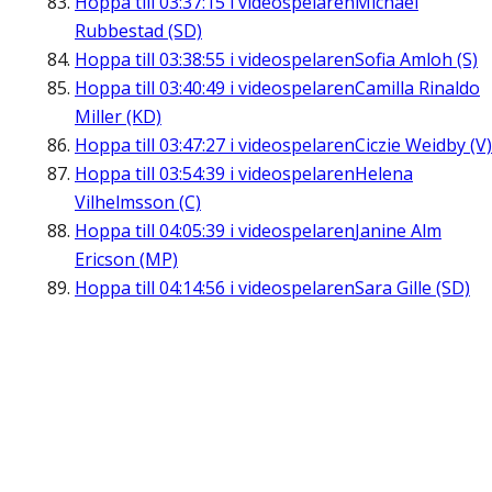
Hoppa till
03:37:15
i videospelaren
Michael
Rubbestad (SD)
Hoppa till
03:38:55
i videospelaren
Sofia Amloh (S)
Hoppa till
03:40:49
i videospelaren
Camilla Rinaldo
Miller (KD)
Hoppa till
03:47:27
i videospelaren
Ciczie Weidby (V)
Hoppa till
03:54:39
i videospelaren
Helena
Vilhelmsson (C)
Hoppa till
04:05:39
i videospelaren
Janine Alm
Ericson (MP)
Hoppa till
04:14:56
i videospelaren
Sara Gille (SD)