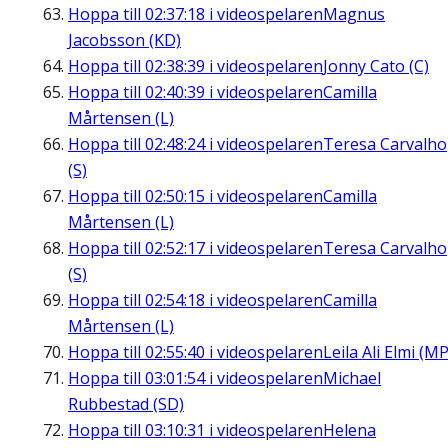
Hoppa till
02:37:18
i videospelaren
Magnus
Jacobsson (KD)
Hoppa till
02:38:39
i videospelaren
Jonny Cato (C)
Hoppa till
02:40:39
i videospelaren
Camilla
Mårtensen (L)
Hoppa till
02:48:24
i videospelaren
Teresa Carvalho
(S)
Hoppa till
02:50:15
i videospelaren
Camilla
Mårtensen (L)
Hoppa till
02:52:17
i videospelaren
Teresa Carvalho
(S)
Hoppa till
02:54:18
i videospelaren
Camilla
Mårtensen (L)
Hoppa till
02:55:40
i videospelaren
Leila Ali Elmi (MP
Hoppa till
03:01:54
i videospelaren
Michael
Rubbestad (SD)
Hoppa till
03:10:31
i videospelaren
Helena