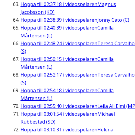
Hoppa till
02:37:18
i videospelaren
Magnus
Jacobsson (KD)
Hoppa till
02:38:39
i videospelaren
Jonny Cato (C)
Hoppa till
02:40:39
i videospelaren
Camilla
Mårtensen (L)
Hoppa till
02:48:24
i videospelaren
Teresa Carvalho
(S)
Hoppa till
02:50:15
i videospelaren
Camilla
Mårtensen (L)
Hoppa till
02:52:17
i videospelaren
Teresa Carvalho
(S)
Hoppa till
02:54:18
i videospelaren
Camilla
Mårtensen (L)
Hoppa till
02:55:40
i videospelaren
Leila Ali Elmi (MP
Hoppa till
03:01:54
i videospelaren
Michael
Rubbestad (SD)
Hoppa till
03:10:31
i videospelaren
Helena