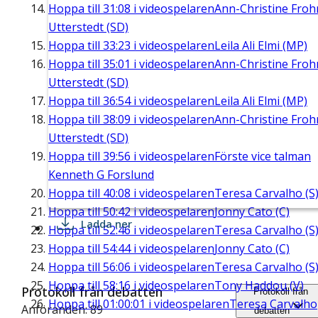
Hoppa till
31:08
i videospelaren
Ann-Christine Fro
Utterstedt (SD)
Hoppa till
33:23
i videospelaren
Leila Ali Elmi (MP)
Hoppa till
35:01
i videospelaren
Ann-Christine Fro
Utterstedt (SD)
Hoppa till
36:54
i videospelaren
Leila Ali Elmi (MP)
Hoppa till
38:09
i videospelaren
Ann-Christine Fro
Utterstedt (SD)
Hoppa till
39:56
i videospelaren
Förste vice talman
Kenneth G Forslund
Hoppa till
40:08
i videospelaren
Teresa Carvalho (S
Hoppa till
50:42
i videospelaren
Jonny Cato (C)
Ladda ner
Hoppa till
52:46
i videospelaren
Teresa Carvalho (S
Hoppa till
54:44
i videospelaren
Jonny Cato (C)
Hoppa till
56:06
i videospelaren
Teresa Carvalho (S
Hoppa till
58:16
i videospelaren
Tony Haddou (V)
Protokoll från debatten
Protokoll från
Hoppa till
01:00:01
i videospelaren
Teresa Carvalho
Anföranden: 89
debatten