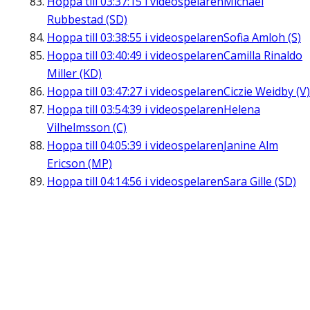
Hoppa till
03:37:15
i videospelaren
Michael
Rubbestad (SD)
Hoppa till
03:38:55
i videospelaren
Sofia Amloh (S)
Hoppa till
03:40:49
i videospelaren
Camilla Rinaldo
Miller (KD)
Hoppa till
03:47:27
i videospelaren
Ciczie Weidby (V)
Hoppa till
03:54:39
i videospelaren
Helena
Vilhelmsson (C)
Hoppa till
04:05:39
i videospelaren
Janine Alm
Ericson (MP)
Hoppa till
04:14:56
i videospelaren
Sara Gille (SD)