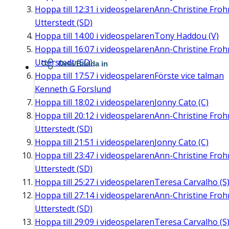
Hoppa till
12:31
i videospelaren
Ann-Christine Fro
Utterstedt (SD)
Hoppa till
14:00
i videospelaren
Tony Haddou (V)
Hoppa till
16:07
i videospelaren
Ann-Christine Fro
Utterstedt (SD)
Dela/Bädda in
Hoppa till
17:57
i videospelaren
Förste vice talman
Kenneth G Forslund
Hoppa till
18:02
i videospelaren
Jonny Cato (C)
Hoppa till
20:12
i videospelaren
Ann-Christine Fro
Utterstedt (SD)
Hoppa till
21:51
i videospelaren
Jonny Cato (C)
Hoppa till
23:47
i videospelaren
Ann-Christine Fro
Utterstedt (SD)
Hoppa till
25:27
i videospelaren
Teresa Carvalho (S
Hoppa till
27:14
i videospelaren
Ann-Christine Fro
Utterstedt (SD)
Hoppa till
29:09
i videospelaren
Teresa Carvalho (S