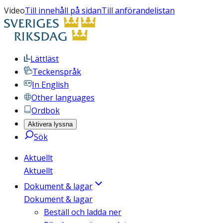
Video
Till innehåll på sidan
Till anförandelistan
Lättläst
Teckenspråk
In English
Other languages
Ordbok
Aktivera lyssna
Sök
Aktuellt
Aktuellt
Dokument & lagar
Dokument & lagar
Beställ och ladda ner