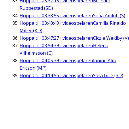
Hoppa till
03:37:15
i videospelaren
Michael
Rubbestad (SD)
Hoppa till
03:38:55
i videospelaren
Sofia Amloh (S)
Hoppa till
03:40:49
i videospelaren
Camilla Rinaldo
Miller (KD)
Hoppa till
03:47:27
i videospelaren
Ciczie Weidby (V)
Hoppa till
03:54:39
i videospelaren
Helena
Vilhelmsson (C)
Hoppa till
04:05:39
i videospelaren
Janine Alm
Ericson (MP)
Hoppa till
04:14:56
i videospelaren
Sara Gille (SD)