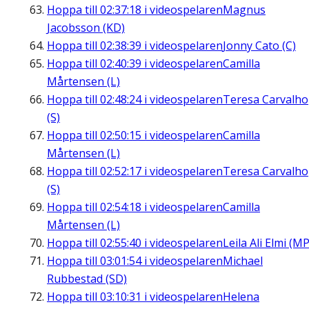
Hoppa till
02:37:18
i videospelaren
Magnus
Jacobsson (KD)
Hoppa till
02:38:39
i videospelaren
Jonny Cato (C)
Hoppa till
02:40:39
i videospelaren
Camilla
Mårtensen (L)
Hoppa till
02:48:24
i videospelaren
Teresa Carvalho
(S)
Hoppa till
02:50:15
i videospelaren
Camilla
Mårtensen (L)
Hoppa till
02:52:17
i videospelaren
Teresa Carvalho
(S)
Hoppa till
02:54:18
i videospelaren
Camilla
Mårtensen (L)
Hoppa till
02:55:40
i videospelaren
Leila Ali Elmi (MP
Hoppa till
03:01:54
i videospelaren
Michael
Rubbestad (SD)
Hoppa till
03:10:31
i videospelaren
Helena