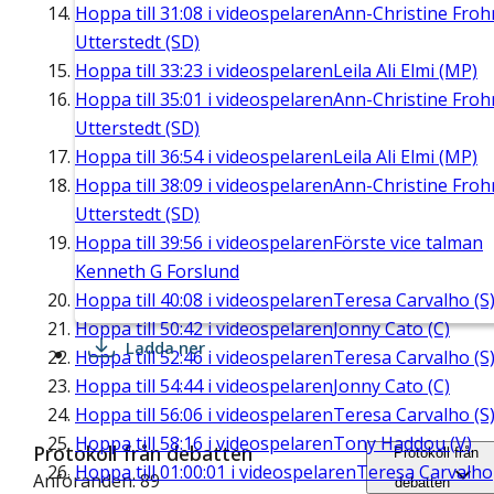
Hoppa till
31:08
i videospelaren
Ann-Christine Fro
Utterstedt (SD)
Hoppa till
33:23
i videospelaren
Leila Ali Elmi (MP)
Hoppa till
35:01
i videospelaren
Ann-Christine Fro
Utterstedt (SD)
Hoppa till
36:54
i videospelaren
Leila Ali Elmi (MP)
Hoppa till
38:09
i videospelaren
Ann-Christine Fro
Utterstedt (SD)
Hoppa till
39:56
i videospelaren
Förste vice talman
Kenneth G Forslund
Hoppa till
40:08
i videospelaren
Teresa Carvalho (S
Hoppa till
50:42
i videospelaren
Jonny Cato (C)
Ladda ner
Hoppa till
52:46
i videospelaren
Teresa Carvalho (S
Hoppa till
54:44
i videospelaren
Jonny Cato (C)
Hoppa till
56:06
i videospelaren
Teresa Carvalho (S
Hoppa till
58:16
i videospelaren
Tony Haddou (V)
Protokoll från debatten
Protokoll från
Hoppa till
01:00:01
i videospelaren
Teresa Carvalho
Anföranden: 89
debatten