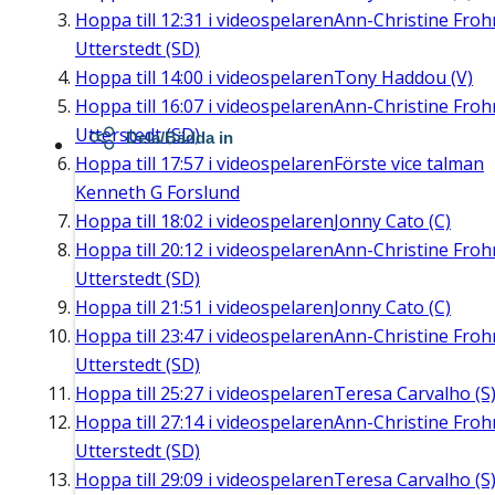
Hoppa till
12:31
i videospelaren
Ann-Christine Fro
Utterstedt (SD)
Hoppa till
14:00
i videospelaren
Tony Haddou (V)
Hoppa till
16:07
i videospelaren
Ann-Christine Fro
Utterstedt (SD)
Dela/Bädda in
Hoppa till
17:57
i videospelaren
Förste vice talman
Kenneth G Forslund
Hoppa till
18:02
i videospelaren
Jonny Cato (C)
Hoppa till
20:12
i videospelaren
Ann-Christine Fro
Utterstedt (SD)
Hoppa till
21:51
i videospelaren
Jonny Cato (C)
Hoppa till
23:47
i videospelaren
Ann-Christine Fro
Utterstedt (SD)
Hoppa till
25:27
i videospelaren
Teresa Carvalho (S
Hoppa till
27:14
i videospelaren
Ann-Christine Fro
Utterstedt (SD)
Hoppa till
29:09
i videospelaren
Teresa Carvalho (S