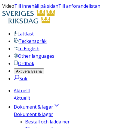
Video
Till innehåll på sidan
Till anförandelistan
Lättläst
Teckenspråk
In English
Other languages
Ordbok
Aktivera lyssna
Sök
Aktuellt
Aktuellt
Dokument & lagar
Dokument & lagar
Beställ och ladda ner