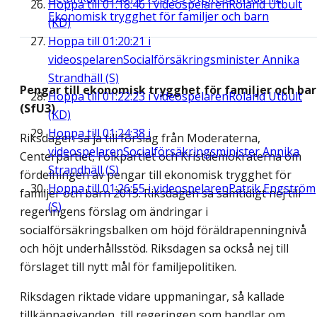
Hoppa till
01:18:46
i videospelaren
Roland Utbult
Ekonomisk trygghet för familjer och barn
(KD)
Hoppa till
01:20:21
i
videospelaren
Socialförsäkringsminister Annika
Strandhäll (S)
Pengar till ekonomisk trygghet för familjer och ba
Hoppa till
01:22:23
i videospelaren
Roland Utbult
(SfU3)
(KD)
Hoppa till
01:24:38
i
Riksdagen sa ja till förslag från Moderaterna,
videospelaren
Socialförsäkringsminister Annika
Centerpartiet, Folkpartiet och Kristdemokraterna om
Strandhäll (S)
fördelningen av pengar till ekonomisk trygghet för
Hoppa till
01:26:55
i videospelaren
Patrik Engström
familjer och barn 2015. Riksdagen sa samtidigt nej till
(S)
regeringens förslag om ändringar i
socialförsäkringsbalken om höjd föräldrapenningnivå
och höjt underhållsstöd. Riksdagen sa också nej till
förslaget till nytt mål för familjepolitiken.
Riksdagen riktade vidare uppmaningar, så kallade
tillkännagivanden, till regeringen som handlar om