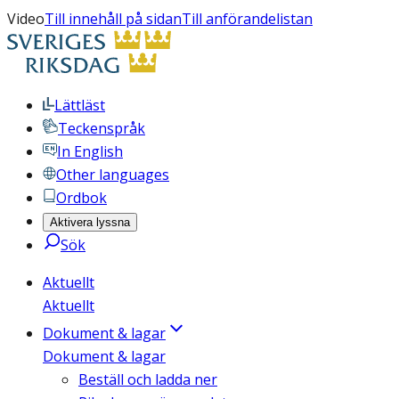
Video
Till innehåll på sidan
Till anförandelistan
Lättläst
Teckenspråk
In English
Other languages
Ordbok
Aktivera lyssna
Sök
Aktuellt
Aktuellt
Dokument & lagar
Dokument & lagar
Beställ och ladda ner