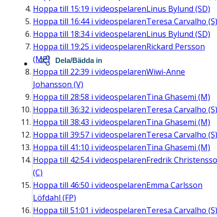
Hoppa till
15:19
i videospelaren
Linus Bylund (SD)
Hoppa till
16:44
i videospelaren
Teresa Carvalho (S
Hoppa till
18:34
i videospelaren
Linus Bylund (SD)
Hoppa till
19:25
i videospelaren
Rickard Persson
(MP)
Dela/Bädda in
Hoppa till
22:39
i videospelaren
Wiwi-Anne
Johansson (V)
Hoppa till
28:58
i videospelaren
Tina Ghasemi (M)
Hoppa till
36:32
i videospelaren
Teresa Carvalho (S
Hoppa till
38:43
i videospelaren
Tina Ghasemi (M)
Hoppa till
39:57
i videospelaren
Teresa Carvalho (S
Hoppa till
41:10
i videospelaren
Tina Ghasemi (M)
Hoppa till
42:54
i videospelaren
Fredrik Christenss
(C)
Hoppa till
46:50
i videospelaren
Emma Carlsson
Löfdahl (FP)
Hoppa till
51:01
i videospelaren
Teresa Carvalho (S