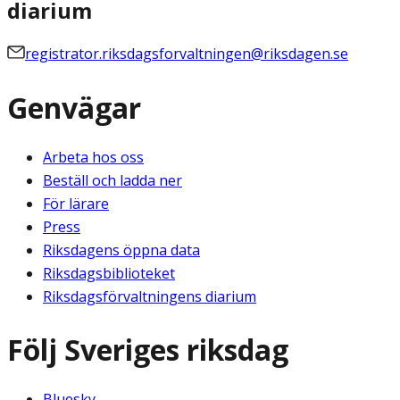
diarium
registrator.riksdagsforvaltningen@riksdagen.se
Genvägar
Arbeta hos oss
Beställ och ladda ner
För lärare
Press
Riksdagens öppna data
Riksdagsbiblioteket
Riksdagsförvaltningens diarium
Följ Sveriges riksdag
Bluesky