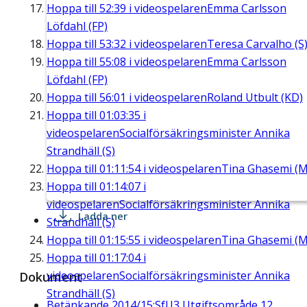
Hoppa till
52:39
i videospelaren
Emma Carlsson
Löfdahl (FP)
Hoppa till
53:32
i videospelaren
Teresa Carvalho (S
Hoppa till
55:08
i videospelaren
Emma Carlsson
Löfdahl (FP)
Hoppa till
56:01
i videospelaren
Roland Utbult (KD)
Hoppa till
01:03:35
i
videospelaren
Socialförsäkringsminister Annika
Strandhäll (S)
Hoppa till
01:11:54
i videospelaren
Tina Ghasemi (M
Hoppa till
01:14:07
i
videospelaren
Socialförsäkringsminister Annika
Ladda ner
Strandhäll (S)
Hoppa till
01:15:55
i videospelaren
Tina Ghasemi (M
Hoppa till
01:17:04
i
videospelaren
Socialförsäkringsminister Annika
Dokument
Strandhäll (S)
Betänkande 2014/15:SfU3 Utgiftsområde 12