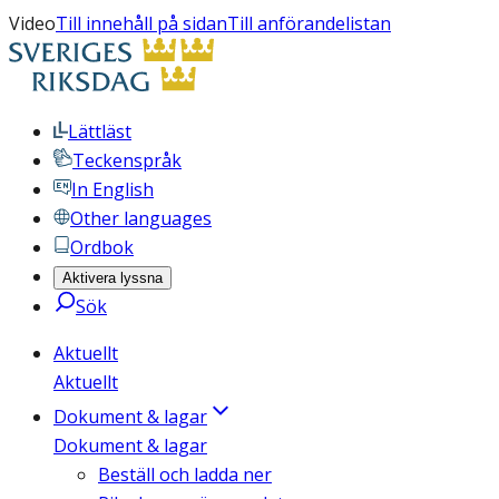
Video
Till innehåll på sidan
Till anförandelistan
Lättläst
Teckenspråk
In English
Other languages
Ordbok
Aktivera lyssna
Sök
Aktuellt
Aktuellt
Dokument & lagar
Dokument & lagar
Beställ och ladda ner