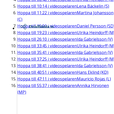
Hoppa till
10:14
i videospelaren
Lena Bäckelin (S)
Hoppa till
11:22
i videospelaren
Martina Johansson
(C)
Hoppa till
15:01
i videospelaren
Daniel Persson (SD
Dela/Bädda in
Hoppa till
19:23
i videospelaren
Ulrika Heindorff (M
Hoppa till
26:10
i videospelaren
Ida Gabrielsson (V)
Hoppa till
33:45
i videospelaren
Ulrika Heindorff (M
Hoppa till
35:41
i videospelaren
Ida Gabrielsson (V)
Hoppa till
37:25
i videospelaren
Ulrika Heindorff (M
Hoppa till
38:41
i videospelaren
Ida Gabrielsson (V)
Hoppa till
40:51
i videospelaren
Hans Eklind (KD)
Hoppa till
47:11
i videospelaren
Mauricio Rojas (L)
Hoppa till
55:37
i videospelaren
Annika Hirvonen
(MP)