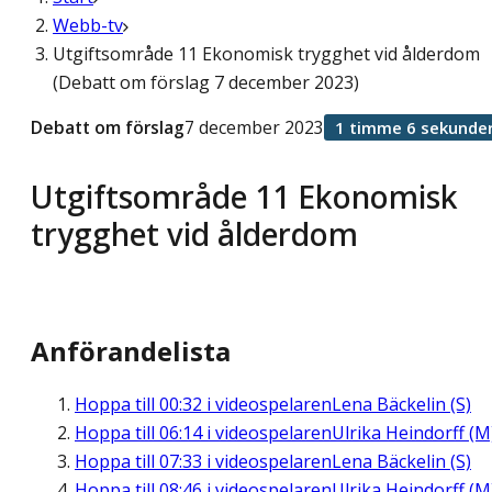
Webb-tv
Utgiftsområde 11 Ekonomisk trygghet vid ålderdom
(Debatt om förslag 7 december 2023)
Debatt om förslag
7 december 2023
1 timme 6 sekunde
Utgiftsområde 11 Ekonomisk
trygghet vid ålderdom
Anförandelista
Hoppa till
00:32
i videospelaren
Lena Bäckelin (S)
Hoppa till
06:14
i videospelaren
Ulrika Heindorff (M
Hoppa till
07:33
i videospelaren
Lena Bäckelin (S)
Hoppa till
08:46
i videospelaren
Ulrika Heindorff (M