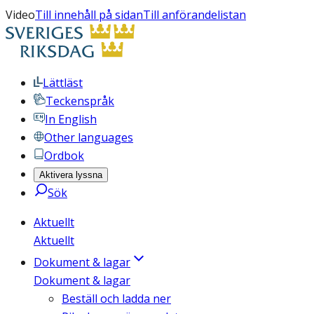
Video
Till innehåll på sidan
Till anförandelistan
Lättläst
Teckenspråk
In English
Other languages
Ordbok
Aktivera lyssna
Sök
Aktuellt
Aktuellt
Dokument & lagar
Dokument & lagar
Beställ och ladda ner