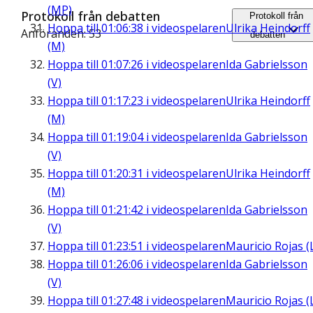
(MP)
Protokoll från debatten
Protokoll från
Hoppa till
01:06:38
i videospelaren
Ulrika Heindorff
Anföranden: 53
debatten
(M)
Hoppa till
01:07:26
i videospelaren
Ida Gabrielsson
(V)
Hoppa till
01:17:23
i videospelaren
Ulrika Heindorff
(M)
Hoppa till
01:19:04
i videospelaren
Ida Gabrielsson
(V)
Hoppa till
01:20:31
i videospelaren
Ulrika Heindorff
(M)
Hoppa till
01:21:42
i videospelaren
Ida Gabrielsson
(V)
Hoppa till
01:23:51
i videospelaren
Mauricio Rojas (
Hoppa till
01:26:06
i videospelaren
Ida Gabrielsson
(V)
Hoppa till
01:27:48
i videospelaren
Mauricio Rojas (