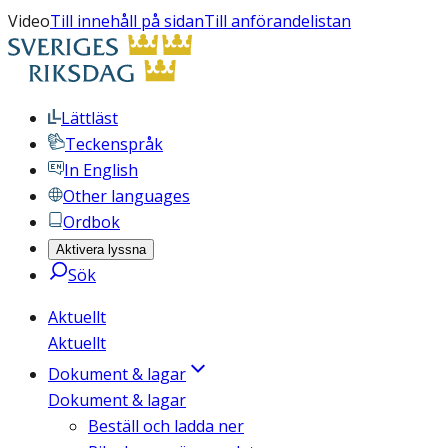
Video
Till innehåll på sidan
Till anförandelistan
Lättläst
Teckenspråk
In English
Other languages
Ordbok
Aktivera lyssna
Sök
Aktuellt
Aktuellt
Dokument & lagar
Dokument & lagar
Beställ och ladda ner