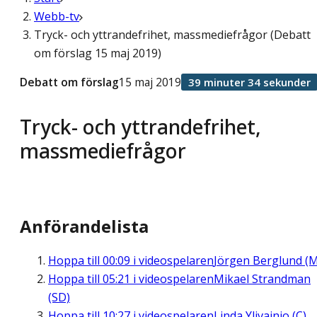
Webb-tv
Tryck- och yttrandefrihet, massmediefrågor (Debatt
om förslag 15 maj 2019)
Debatt om förslag
15 maj 2019
39 minuter 34 sekunder
Tryck- och yttrandefrihet,
massmediefrågor
Anförandelista
Hoppa till
00:09
i videospelaren
Jörgen Berglund (M
Hoppa till
05:21
i videospelaren
Mikael Strandman
(SD)
Hoppa till
10:27
i videospelaren
Linda Ylivainio (C)