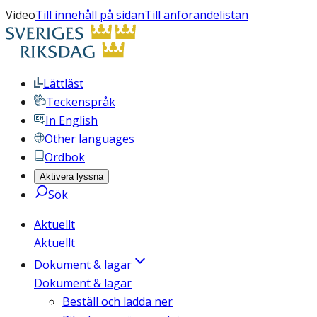
Video
Till innehåll på sidan
Till anförandelistan
Lättläst
Teckenspråk
In English
Other languages
Ordbok
Aktivera lyssna
Sök
Aktuellt
Aktuellt
Dokument & lagar
Dokument & lagar
Beställ och ladda ner