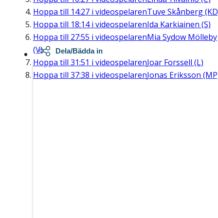
Hoppa till
14:27
i videospelaren
Tuve Skånberg (KD
Hoppa till
18:14
i videospelaren
Ida Karkiainen (S)
Hoppa till
27:55
i videospelaren
Mia Sydow Mölleby
(V)
Dela/Bädda in
Hoppa till
31:51
i videospelaren
Joar Forssell (L)
Hoppa till
37:38
i videospelaren
Jonas Eriksson (MP