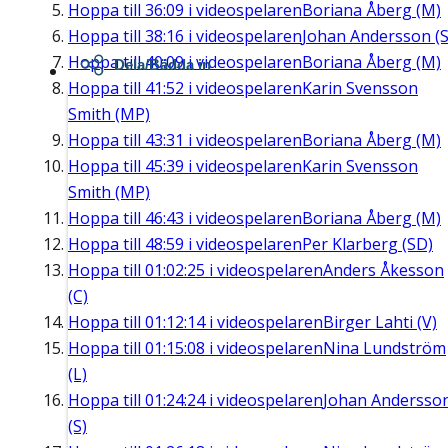
Hoppa till
36:09
i videospelaren
Boriana Åberg (M)
Hoppa till
38:16
i videospelaren
Johan Andersson (S
Hoppa till
40:09
i videospelaren
Boriana Åberg (M)
Dela/Bädda in
Hoppa till
41:52
i videospelaren
Karin Svensson
Smith (MP)
Hoppa till
43:31
i videospelaren
Boriana Åberg (M)
Hoppa till
45:39
i videospelaren
Karin Svensson
Smith (MP)
Hoppa till
46:43
i videospelaren
Boriana Åberg (M)
Hoppa till
48:59
i videospelaren
Per Klarberg (SD)
Hoppa till
01:02:25
i videospelaren
Anders Åkesson
(C)
Hoppa till
01:12:14
i videospelaren
Birger Lahti (V)
Hoppa till
01:15:08
i videospelaren
Nina Lundström
(L)
Hoppa till
01:24:24
i videospelaren
Johan Andersso
(S)