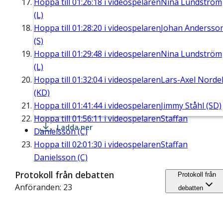
Hoppa till
01:26:18
i videospelaren
Nina Lundström
(L)
Hoppa till
01:28:20
i videospelaren
Johan Andersso
(S)
Hoppa till
01:29:48
i videospelaren
Nina Lundström
(L)
Hoppa till
01:32:04
i videospelaren
Lars-Axel Nordel
(KD)
Hoppa till
01:41:44
i videospelaren
Jimmy Ståhl (SD)
Hoppa till
01:56:11
i videospelaren
Staffan
Ladda ner
Danielsson (C)
Hoppa till
02:01:30
i videospelaren
Staffan
Danielsson (C)
Protokoll från debatten
Protokoll från
Anföranden: 23
debatten