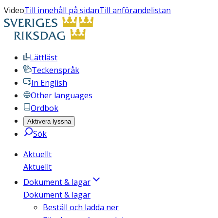
Video
Till innehåll på sidan
Till anförandelistan
Lättläst
Teckenspråk
In English
Other languages
Ordbok
Aktivera lyssna
Sök
Aktuellt
Aktuellt
Dokument & lagar
Dokument & lagar
Beställ och ladda ner