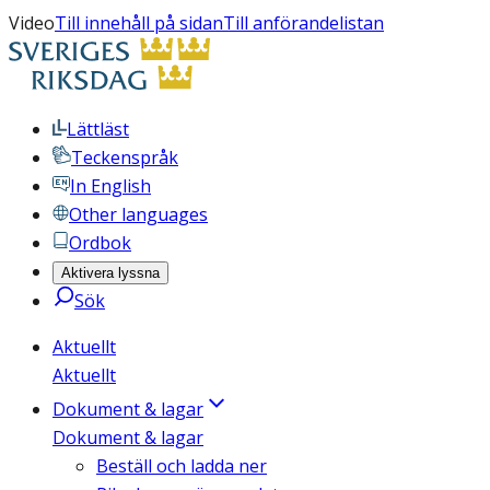
Video
Till innehåll på sidan
Till anförandelistan
Lättläst
Teckenspråk
In English
Other languages
Ordbok
Aktivera lyssna
Sök
Aktuellt
Aktuellt
Dokument & lagar
Dokument & lagar
Beställ och ladda ner