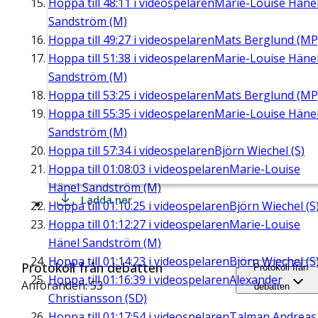
Hoppa till
48:11
i videospelaren
Marie-Louise Häne
Sandström (M)
Hoppa till
49:27
i videospelaren
Mats Berglund (MP
Hoppa till
51:38
i videospelaren
Marie-Louise Häne
Sandström (M)
Hoppa till
53:25
i videospelaren
Mats Berglund (MP
Hoppa till
55:35
i videospelaren
Marie-Louise Häne
Sandström (M)
Hoppa till
57:34
i videospelaren
Björn Wiechel (S)
Hoppa till
01:08:03
i videospelaren
Marie-Louise
Hänel Sandström (M)
Ladda ner
Hoppa till
01:10:25
i videospelaren
Björn Wiechel (S
Hoppa till
01:12:27
i videospelaren
Marie-Louise
Hänel Sandström (M)
Hoppa till
01:14:23
i videospelaren
Björn Wiechel (S
Protokoll från debatten
Protokoll från
Hoppa till
01:16:39
i videospelaren
Alexander
Anföranden: 53
debatten
Christiansson (SD)
Hoppa till
01:17:54
i videospelaren
Talman Andreas