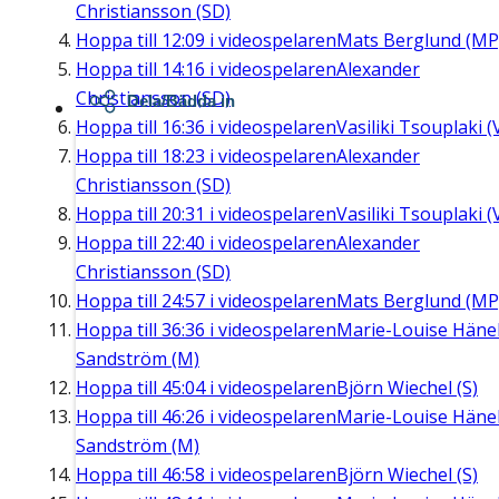
Christiansson (SD)
Hoppa till
12:09
i videospelaren
Mats Berglund (MP
Hoppa till
14:16
i videospelaren
Alexander
Christiansson (SD)
Dela/Bädda in
Hoppa till
16:36
i videospelaren
Vasiliki Tsouplaki (
Hoppa till
18:23
i videospelaren
Alexander
Christiansson (SD)
Hoppa till
20:31
i videospelaren
Vasiliki Tsouplaki (
Hoppa till
22:40
i videospelaren
Alexander
Christiansson (SD)
Hoppa till
24:57
i videospelaren
Mats Berglund (MP
Hoppa till
36:36
i videospelaren
Marie-Louise Häne
Sandström (M)
Hoppa till
45:04
i videospelaren
Björn Wiechel (S)
Hoppa till
46:26
i videospelaren
Marie-Louise Häne
Sandström (M)
Hoppa till
46:58
i videospelaren
Björn Wiechel (S)