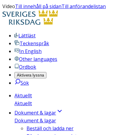
Video
Till innehåll på sidan
Till anförandelistan
Lättläst
Teckenspråk
In English
Other languages
Ordbok
Aktivera lyssna
Sök
Aktuellt
Aktuellt
Dokument & lagar
Dokument & lagar
Beställ och ladda ner