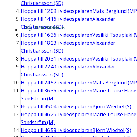
Christiansson (SD)
Hoppa till
12:09
i videospelaren
Mats Berglund (MP
Hoppa till
14:16
i videospelaren
Alexander
Christiansson (SD)
Dela/Bädda in
Hoppa till
16:36
i videospelaren
Vasiliki Tsouplaki (
Hoppa till
18:23
i videospelaren
Alexander
Christiansson (SD)
Hoppa till
20:31
i videospelaren
Vasiliki Tsouplaki (
Hoppa till
22:40
i videospelaren
Alexander
Christiansson (SD)
Hoppa till
24:57
i videospelaren
Mats Berglund (MP
Hoppa till
36:36
i videospelaren
Marie-Louise Häne
Sandström (M)
Hoppa till
45:04
i videospelaren
Björn Wiechel (S)
Hoppa till
46:26
i videospelaren
Marie-Louise Häne
Sandström (M)
Hoppa till
46:58
i videospelaren
Björn Wiechel (S)