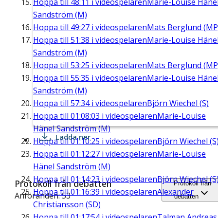
Hoppa till
48:11
i videospelaren
Marie-Louise Häne
Sandström (M)
Hoppa till
49:27
i videospelaren
Mats Berglund (MP
Hoppa till
51:38
i videospelaren
Marie-Louise Häne
Sandström (M)
Hoppa till
53:25
i videospelaren
Mats Berglund (MP
Hoppa till
55:35
i videospelaren
Marie-Louise Häne
Sandström (M)
Hoppa till
57:34
i videospelaren
Björn Wiechel (S)
Hoppa till
01:08:03
i videospelaren
Marie-Louise
Hänel Sandström (M)
Ladda ner
Hoppa till
01:10:25
i videospelaren
Björn Wiechel (S
Hoppa till
01:12:27
i videospelaren
Marie-Louise
Hänel Sandström (M)
Hoppa till
01:14:23
i videospelaren
Björn Wiechel (S
Protokoll från debatten
Protokoll från
Hoppa till
01:16:39
i videospelaren
Alexander
Anföranden: 53
debatten
Christiansson (SD)
Hoppa till
01:17:54
i videospelaren
Talman Andreas