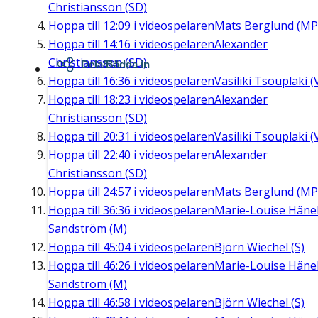
Christiansson (SD)
Hoppa till
12:09
i videospelaren
Mats Berglund (MP
Hoppa till
14:16
i videospelaren
Alexander
Christiansson (SD)
Dela/Bädda in
Hoppa till
16:36
i videospelaren
Vasiliki Tsouplaki (
Hoppa till
18:23
i videospelaren
Alexander
Christiansson (SD)
Hoppa till
20:31
i videospelaren
Vasiliki Tsouplaki (
Hoppa till
22:40
i videospelaren
Alexander
Christiansson (SD)
Hoppa till
24:57
i videospelaren
Mats Berglund (MP
Hoppa till
36:36
i videospelaren
Marie-Louise Häne
Sandström (M)
Hoppa till
45:04
i videospelaren
Björn Wiechel (S)
Hoppa till
46:26
i videospelaren
Marie-Louise Häne
Sandström (M)
Hoppa till
46:58
i videospelaren
Björn Wiechel (S)