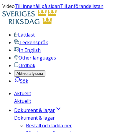
Video
Till innehåll på sidan
Till anförandelistan
Lättläst
Teckenspråk
In English
Other languages
Ordbok
Aktivera lyssna
Sök
Aktuellt
Aktuellt
Dokument & lagar
Dokument & lagar
Beställ och ladda ner