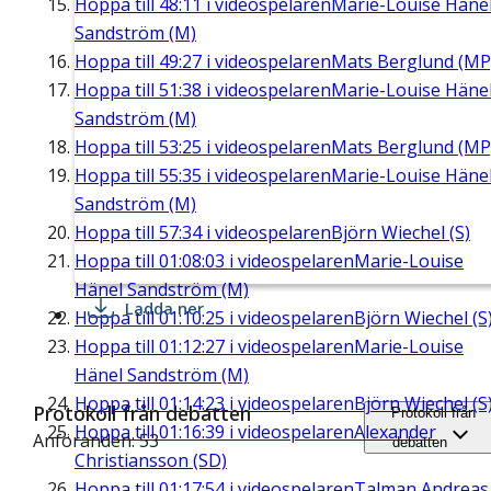
Hoppa till
48:11
i videospelaren
Marie-Louise Häne
Sandström (M)
Hoppa till
49:27
i videospelaren
Mats Berglund (MP
Hoppa till
51:38
i videospelaren
Marie-Louise Häne
Sandström (M)
Hoppa till
53:25
i videospelaren
Mats Berglund (MP
Hoppa till
55:35
i videospelaren
Marie-Louise Häne
Sandström (M)
Hoppa till
57:34
i videospelaren
Björn Wiechel (S)
Hoppa till
01:08:03
i videospelaren
Marie-Louise
Hänel Sandström (M)
Ladda ner
Hoppa till
01:10:25
i videospelaren
Björn Wiechel (S
Hoppa till
01:12:27
i videospelaren
Marie-Louise
Hänel Sandström (M)
Hoppa till
01:14:23
i videospelaren
Björn Wiechel (S
Protokoll från debatten
Protokoll från
Hoppa till
01:16:39
i videospelaren
Alexander
Anföranden: 53
debatten
Christiansson (SD)
Hoppa till
01:17:54
i videospelaren
Talman Andreas