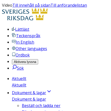
Video
Till innehåll på sidan
Till anförandelistan
Lättläst
Teckenspråk
In English
Other languages
Ordbok
Aktivera lyssna
Sök
Aktuellt
Aktuellt
Dokument & lagar
Dokument & lagar
Beställ och ladda ner