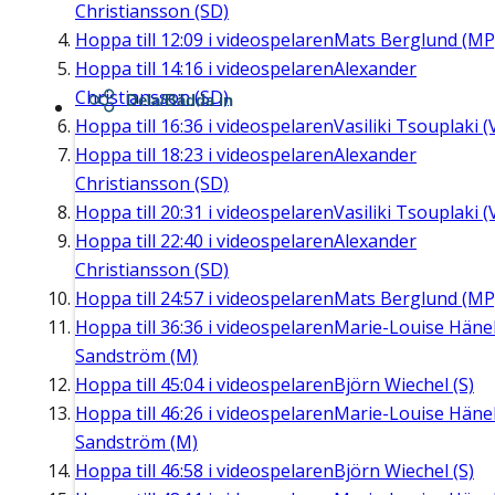
Christiansson (SD)
Hoppa till
12:09
i videospelaren
Mats Berglund (MP
Hoppa till
14:16
i videospelaren
Alexander
Christiansson (SD)
Dela/Bädda in
Hoppa till
16:36
i videospelaren
Vasiliki Tsouplaki (
Hoppa till
18:23
i videospelaren
Alexander
Christiansson (SD)
Hoppa till
20:31
i videospelaren
Vasiliki Tsouplaki (
Hoppa till
22:40
i videospelaren
Alexander
Christiansson (SD)
Hoppa till
24:57
i videospelaren
Mats Berglund (MP
Hoppa till
36:36
i videospelaren
Marie-Louise Häne
Sandström (M)
Hoppa till
45:04
i videospelaren
Björn Wiechel (S)
Hoppa till
46:26
i videospelaren
Marie-Louise Häne
Sandström (M)
Hoppa till
46:58
i videospelaren
Björn Wiechel (S)