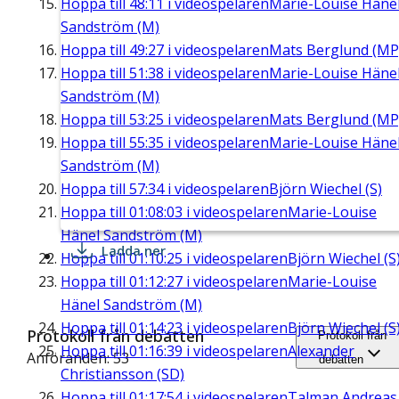
Hoppa till
48:11
i videospelaren
Marie-Louise Häne
Sandström (M)
Hoppa till
49:27
i videospelaren
Mats Berglund (MP
Hoppa till
51:38
i videospelaren
Marie-Louise Häne
Sandström (M)
Hoppa till
53:25
i videospelaren
Mats Berglund (MP
Hoppa till
55:35
i videospelaren
Marie-Louise Häne
Sandström (M)
Hoppa till
57:34
i videospelaren
Björn Wiechel (S)
Hoppa till
01:08:03
i videospelaren
Marie-Louise
Hänel Sandström (M)
Ladda ner
Hoppa till
01:10:25
i videospelaren
Björn Wiechel (S
Hoppa till
01:12:27
i videospelaren
Marie-Louise
Hänel Sandström (M)
Hoppa till
01:14:23
i videospelaren
Björn Wiechel (S
Protokoll från debatten
Protokoll från
Hoppa till
01:16:39
i videospelaren
Alexander
Anföranden: 53
debatten
Christiansson (SD)
Hoppa till
01:17:54
i videospelaren
Talman Andreas