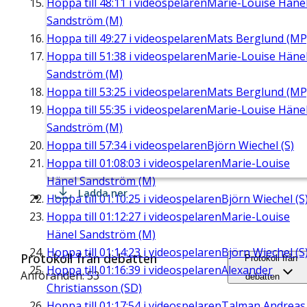
Hoppa till
48:11
i videospelaren
Marie-Louise Häne
Sandström (M)
Hoppa till
49:27
i videospelaren
Mats Berglund (MP
Hoppa till
51:38
i videospelaren
Marie-Louise Häne
Sandström (M)
Hoppa till
53:25
i videospelaren
Mats Berglund (MP
Hoppa till
55:35
i videospelaren
Marie-Louise Häne
Sandström (M)
Hoppa till
57:34
i videospelaren
Björn Wiechel (S)
Hoppa till
01:08:03
i videospelaren
Marie-Louise
Hänel Sandström (M)
Ladda ner
Hoppa till
01:10:25
i videospelaren
Björn Wiechel (S
Hoppa till
01:12:27
i videospelaren
Marie-Louise
Hänel Sandström (M)
Hoppa till
01:14:23
i videospelaren
Björn Wiechel (S
Protokoll från debatten
Protokoll från
Hoppa till
01:16:39
i videospelaren
Alexander
Anföranden: 53
debatten
Christiansson (SD)
Hoppa till
01:17:54
i videospelaren
Talman Andreas