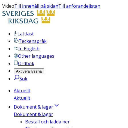
Video
Till innehåll på sidan
Till anförandelistan
Lättläst
Teckenspråk
In English
Other languages
Ordbok
Aktivera lyssna
Sök
Aktuellt
Aktuellt
Dokument & lagar
Dokument & lagar
Beställ och ladda ner