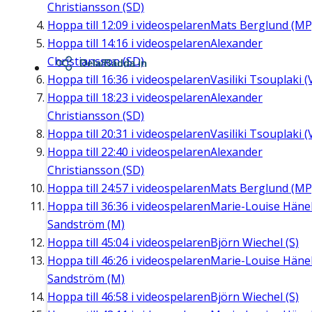
Christiansson (SD)
Hoppa till
12:09
i videospelaren
Mats Berglund (MP
Hoppa till
14:16
i videospelaren
Alexander
Christiansson (SD)
Dela/Bädda in
Hoppa till
16:36
i videospelaren
Vasiliki Tsouplaki (
Hoppa till
18:23
i videospelaren
Alexander
Christiansson (SD)
Hoppa till
20:31
i videospelaren
Vasiliki Tsouplaki (
Hoppa till
22:40
i videospelaren
Alexander
Christiansson (SD)
Hoppa till
24:57
i videospelaren
Mats Berglund (MP
Hoppa till
36:36
i videospelaren
Marie-Louise Häne
Sandström (M)
Hoppa till
45:04
i videospelaren
Björn Wiechel (S)
Hoppa till
46:26
i videospelaren
Marie-Louise Häne
Sandström (M)
Hoppa till
46:58
i videospelaren
Björn Wiechel (S)