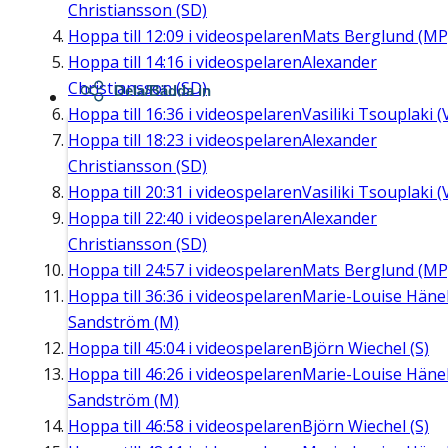
Christiansson (SD)
Hoppa till
12:09
i videospelaren
Mats Berglund (MP
Hoppa till
14:16
i videospelaren
Alexander
Christiansson (SD)
Dela/Bädda in
Hoppa till
16:36
i videospelaren
Vasiliki Tsouplaki (
Hoppa till
18:23
i videospelaren
Alexander
Christiansson (SD)
Hoppa till
20:31
i videospelaren
Vasiliki Tsouplaki (
Hoppa till
22:40
i videospelaren
Alexander
Christiansson (SD)
Hoppa till
24:57
i videospelaren
Mats Berglund (MP
Hoppa till
36:36
i videospelaren
Marie-Louise Häne
Sandström (M)
Hoppa till
45:04
i videospelaren
Björn Wiechel (S)
Hoppa till
46:26
i videospelaren
Marie-Louise Häne
Sandström (M)
Hoppa till
46:58
i videospelaren
Björn Wiechel (S)