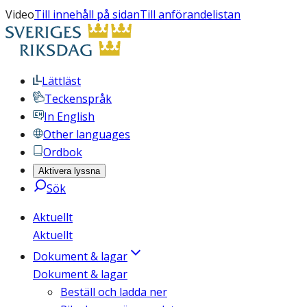
Video
Till innehåll på sidan
Till anförandelistan
Lättläst
Teckenspråk
In English
Other languages
Ordbok
Aktivera lyssna
Sök
Aktuellt
Aktuellt
Dokument & lagar
Dokument & lagar
Beställ och ladda ner