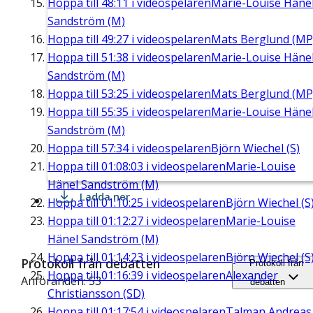
Hoppa till
48:11
i videospelaren
Marie-Louise Häne
Sandström (M)
Hoppa till
49:27
i videospelaren
Mats Berglund (MP
Hoppa till
51:38
i videospelaren
Marie-Louise Häne
Sandström (M)
Hoppa till
53:25
i videospelaren
Mats Berglund (MP
Hoppa till
55:35
i videospelaren
Marie-Louise Häne
Sandström (M)
Hoppa till
57:34
i videospelaren
Björn Wiechel (S)
Hoppa till
01:08:03
i videospelaren
Marie-Louise
Hänel Sandström (M)
Ladda ner
Hoppa till
01:10:25
i videospelaren
Björn Wiechel (S
Hoppa till
01:12:27
i videospelaren
Marie-Louise
Hänel Sandström (M)
Hoppa till
01:14:23
i videospelaren
Björn Wiechel (S
Protokoll från debatten
Protokoll från
Hoppa till
01:16:39
i videospelaren
Alexander
Anföranden: 53
debatten
Christiansson (SD)
Hoppa till
01:17:54
i videospelaren
Talman Andreas