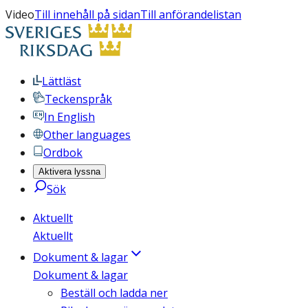
Video
Till innehåll på sidan
Till anförandelistan
Lättläst
Teckenspråk
In English
Other languages
Ordbok
Aktivera lyssna
Sök
Aktuellt
Aktuellt
Dokument & lagar
Dokument & lagar
Beställ och ladda ner