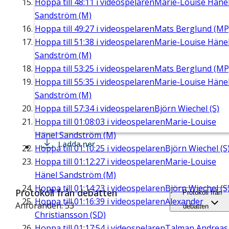
Hoppa till
48:11
i videospelaren
Marie-Louise Häne
Sandström (M)
Hoppa till
49:27
i videospelaren
Mats Berglund (MP
Hoppa till
51:38
i videospelaren
Marie-Louise Häne
Sandström (M)
Hoppa till
53:25
i videospelaren
Mats Berglund (MP
Hoppa till
55:35
i videospelaren
Marie-Louise Häne
Sandström (M)
Hoppa till
57:34
i videospelaren
Björn Wiechel (S)
Hoppa till
01:08:03
i videospelaren
Marie-Louise
Hänel Sandström (M)
Ladda ner
Hoppa till
01:10:25
i videospelaren
Björn Wiechel (S
Hoppa till
01:12:27
i videospelaren
Marie-Louise
Hänel Sandström (M)
Hoppa till
01:14:23
i videospelaren
Björn Wiechel (S
Protokoll från debatten
Protokoll från
Hoppa till
01:16:39
i videospelaren
Alexander
Anföranden: 53
debatten
Christiansson (SD)
Hoppa till
01:17:54
i videospelaren
Talman Andreas