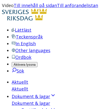
Video
Till innehåll på sidan
Till anförandelistan
Lättläst
Teckenspråk
In English
Other languages
Ordbok
Aktivera lyssna
Sök
Aktuellt
Aktuellt
Dokument & lagar
Dokument & lagar