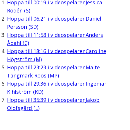
Hoppa till
00:19
i videospelaren
Jessica
Rodén (S)
Hoppa till
06:21
i videospelaren
Daniel
Persson (SD)
Hoppa till
11:58
i videospelaren
Anders
Ådahl (C)
Hoppa till
18:16
i videospelaren
Caroline
Högström (M)
Hoppa till
23:23
i videospelaren
Malte
Tängmark Roos (MP)
Hoppa till
29:36
i videospelaren
Ingemar
Kihlström (KD)
Hoppa till
35:39
i videospelaren
Jakob
Olofsgård (L)