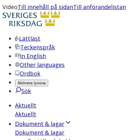
Video
Till innehåll på sidan
Till anförandelistan
Lättläst
Teckenspråk
In English
Other languages
Ordbok
Aktivera lyssna
Sök
Aktuellt
Aktuellt
Dokument & lagar
Dokument & lagar