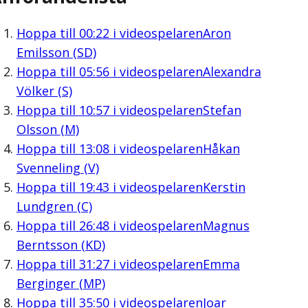
Hoppa till
00:22
i videospelaren
Aron
Emilsson (SD)
Hoppa till
05:56
i videospelaren
Alexandra
Völker (S)
Hoppa till
10:57
i videospelaren
Stefan
Olsson (M)
Hoppa till
13:08
i videospelaren
Håkan
Svenneling (V)
Hoppa till
19:43
i videospelaren
Kerstin
Lundgren (C)
Hoppa till
26:48
i videospelaren
Magnus
Berntsson (KD)
Hoppa till
31:27
i videospelaren
Emma
Berginger (MP)
Hoppa till
35:50
i videospelaren
Joar