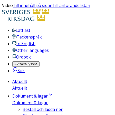
Video
Till innehåll på sidan
Till anförandelistan
Lättläst
Teckenspråk
In English
Other languages
Ordbok
Aktivera lyssna
Sök
Aktuellt
Aktuellt
Dokument & lagar
Dokument & lagar
Beställ och ladda ner