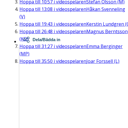
Hoppa till
10:57
i videospelaren
Stefan Olsson (M)
Hoppa till
13:08
i videospelaren
Håkan Svenneling
(V)
Hoppa till
19:43
i videospelaren
Kerstin Lundgren (
Hoppa till
26:48
i videospelaren
Magnus Berntsson
(KD)
Dela/Bädda in
Hoppa till
31:27
i videospelaren
Emma Berginger
(MP)
Hoppa till
35:50
i videospelaren
Joar Forssell (L)