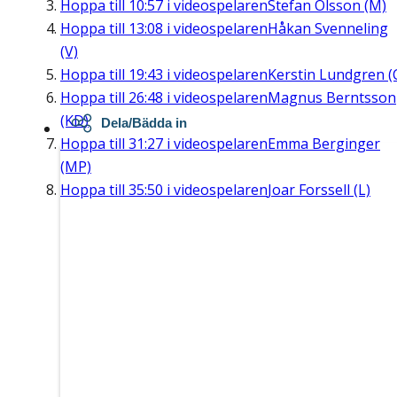
Hoppa till
10:57
i videospelaren
Stefan Olsson (M)
Hoppa till
13:08
i videospelaren
Håkan Svenneling
(V)
Hoppa till
19:43
i videospelaren
Kerstin Lundgren (
Hoppa till
26:48
i videospelaren
Magnus Berntsson
(KD)
Dela/Bädda in
Hoppa till
31:27
i videospelaren
Emma Berginger
(MP)
Hoppa till
35:50
i videospelaren
Joar Forssell (L)