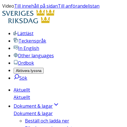
Video
Till innehåll på sidan
Till anförandelistan
Lättläst
Teckenspråk
In English
Other languages
Ordbok
Aktivera lyssna
Sök
Aktuellt
Aktuellt
Dokument & lagar
Dokument & lagar
Beställ och ladda ner