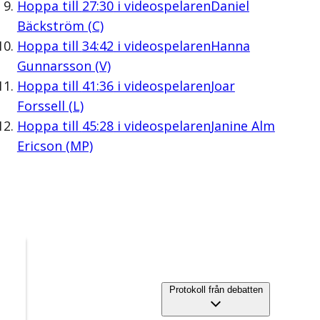
Hoppa till
27:30
i videospelaren
Daniel
Bäckström (C)
Hoppa till
34:42
i videospelaren
Hanna
Gunnarsson (V)
Hoppa till
41:36
i videospelaren
Joar
Forssell (L)
Hoppa till
45:28
i videospelaren
Janine Alm
Ericson (MP)
Protokoll från debatten