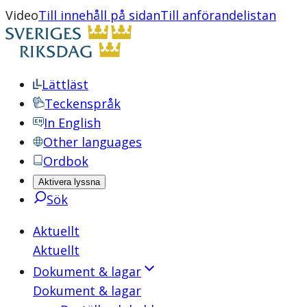
Video
Till innehåll på sidan
Till anförandelistan
Lättläst
Teckenspråk
In English
Other languages
Ordbok
Aktivera lyssna
Sök
Aktuellt
Aktuellt
Dokument & lagar
Dokument & lagar