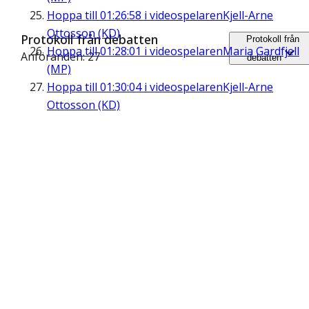
Hoppa till
01:26:58
i videospelaren
Kjell-Arne
Ottosson (KD)
Protokoll från debatten
Protokoll från
Hoppa till
01:28:01
i videospelaren
Maria Gardfjell
Anföranden: 27
debatten
(MP)
Hoppa till
01:30:04
i videospelaren
Kjell-Arne
Ottosson (KD)