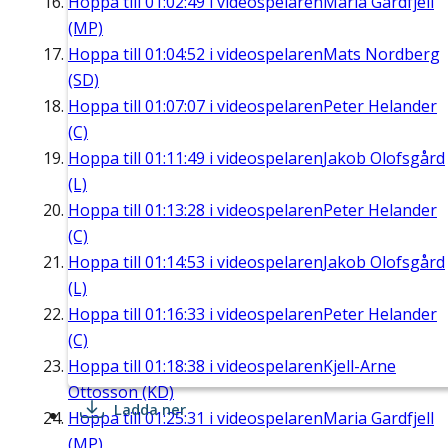
Hoppa till
01:02:49
i videospelaren
Maria Gardfjell
(MP)
Hoppa till
01:04:52
i videospelaren
Mats Nordberg
(SD)
Hoppa till
01:07:07
i videospelaren
Peter Helander
(C)
Hoppa till
01:11:49
i videospelaren
Jakob Olofsgård
(L)
Hoppa till
01:13:28
i videospelaren
Peter Helander
(C)
Hoppa till
01:14:53
i videospelaren
Jakob Olofsgård
(L)
Hoppa till
01:16:33
i videospelaren
Peter Helander
(C)
Hoppa till
01:18:38
i videospelaren
Kjell-Arne
Ottosson (KD)
Ladda ner
Hoppa till
01:25:31
i videospelaren
Maria Gardfjell
(MP)