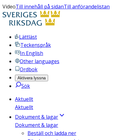
Video
Till innehåll på sidan
Till anförandelistan
Lättläst
Teckenspråk
In English
Other languages
Ordbok
Aktivera lyssna
Sök
Aktuellt
Aktuellt
Dokument & lagar
Dokument & lagar
Beställ och ladda ner