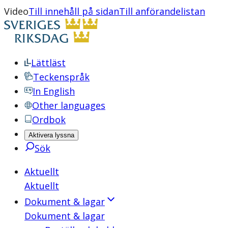
Video
Till innehåll på sidan
Till anförandelistan
Lättläst
Teckenspråk
In English
Other languages
Ordbok
Aktivera lyssna
Sök
Aktuellt
Aktuellt
Dokument & lagar
Dokument & lagar