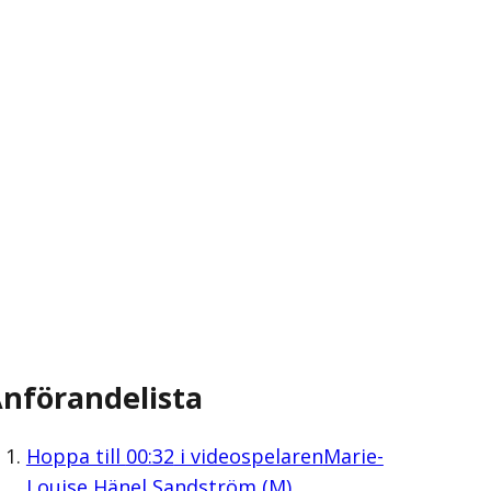
nförandelista
Hoppa till
00:32
i videospelaren
Marie-
Louise Hänel Sandström (M)