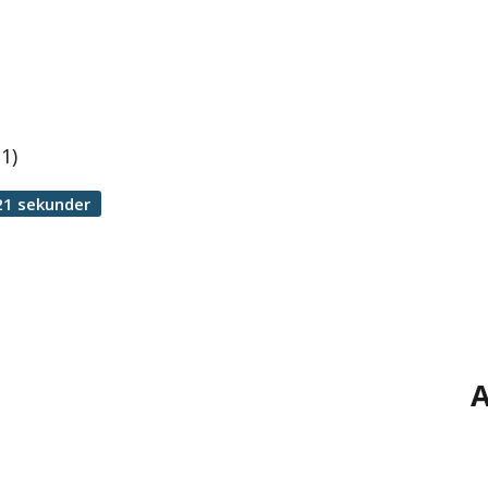
1)
21 sekunder
A