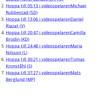
Hoppa till
05:13
i videospelaren
Michael
Rubbestad (SD)
Hoppa till
13:06
i videospelaren
Daniel
Riazat (V)
Hoppa till
20:47
i videospelaren
Camilla
Brodin (KD)
Hoppa till
24:48
i videospelaren
Maria
Nilsson (L)
Hoppa till
30:21
i videospelaren
Tomas
Kronståhl (S)
Hoppa till
37:27
i videospelaren
Mats
Berglund (MP)