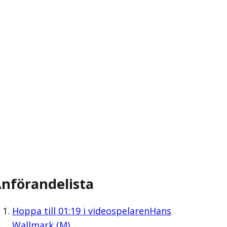
nförandelista
Hoppa till
01:19
i videospelaren
Hans
Wallmark (M)