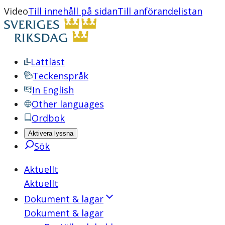
Video
Till innehåll på sidan
Till anförandelistan
Lättläst
Teckenspråk
In English
Other languages
Ordbok
Aktivera lyssna
Sök
Aktuellt
Aktuellt
Dokument & lagar
Dokument & lagar