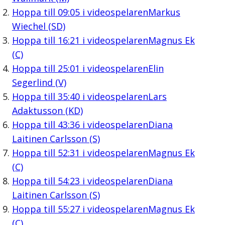
Hoppa till
09:05
i videospelaren
Markus
Wiechel (SD)
Hoppa till
16:21
i videospelaren
Magnus Ek
(C)
Hoppa till
25:01
i videospelaren
Elin
Segerlind (V)
Hoppa till
35:40
i videospelaren
Lars
Adaktusson (KD)
Hoppa till
43:36
i videospelaren
Diana
Laitinen Carlsson (S)
Hoppa till
52:31
i videospelaren
Magnus Ek
(C)
Hoppa till
54:23
i videospelaren
Diana
Laitinen Carlsson (S)
Hoppa till
55:27
i videospelaren
Magnus Ek
(C)