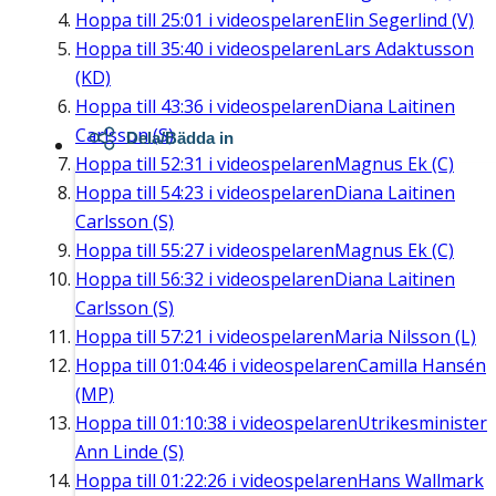
Hoppa till
25:01
i videospelaren
Elin Segerlind (V)
Hoppa till
35:40
i videospelaren
Lars Adaktusson
(KD)
Hoppa till
43:36
i videospelaren
Diana Laitinen
Carlsson (S)
Dela/Bädda in
Hoppa till
52:31
i videospelaren
Magnus Ek (C)
Hoppa till
54:23
i videospelaren
Diana Laitinen
Carlsson (S)
Hoppa till
55:27
i videospelaren
Magnus Ek (C)
Hoppa till
56:32
i videospelaren
Diana Laitinen
Carlsson (S)
Hoppa till
57:21
i videospelaren
Maria Nilsson (L)
Hoppa till
01:04:46
i videospelaren
Camilla Hansén
(MP)
Hoppa till
01:10:38
i videospelaren
Utrikesminister
Ann Linde (S)
Hoppa till
01:22:26
i videospelaren
Hans Wallmark