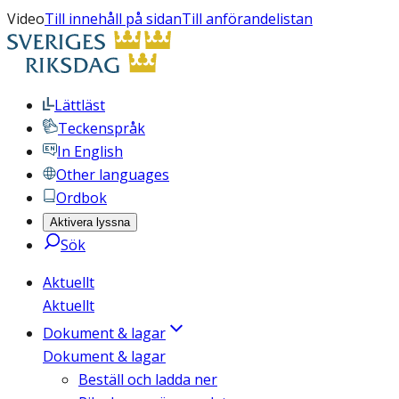
Video
Till innehåll på sidan
Till anförandelistan
Lättläst
Teckenspråk
In English
Other languages
Ordbok
Aktivera lyssna
Sök
Aktuellt
Aktuellt
Dokument & lagar
Dokument & lagar
Beställ och ladda ner