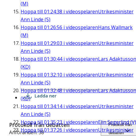
(M)
Hoppa till
01:24:38
i videospelaren
Utrikesminister
Ann Linde (S)
Hoppa till
01:26:56
i videospelaren
Hans Wallmark
(M)
Hoppa till
01:29:03
i videospelaren
Utrikesminister
Ann Linde (S)
Hoppa till
01:30:44
i videospelaren
Lars Adaktusso
(KD)
Hoppa till
01:32:10
i videospelaren
Utrikesminister
Ann Linde (S)
Hoppa till
01:32:48
i videospelaren
Lars Adaktusso
Ladda ner
(KD)
Hoppa till
01:34:14
i videospelaren
Utrikesminister
Ann Linde (S)
Hoppa till
01:35:23
i videospelaren
Elin Segerlind (V
Protokoll från debatten
Protokoll från
Hoppa till
01:37:26
i videospelaren
Utrikesminister
Anföranden: 38
debatten