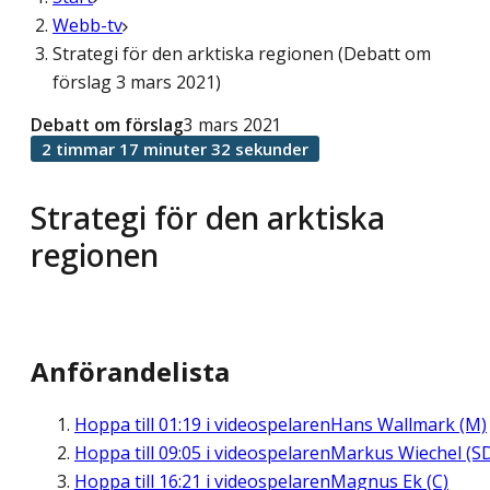
Webb-tv
Strategi för den arktiska regionen (Debatt om
förslag 3 mars 2021)
Debatt om förslag
3 mars 2021
2 timmar 17 minuter 32 sekunder
Strategi för den arktiska
regionen
Anförandelista
Hoppa till
01:19
i videospelaren
Hans Wallmark (M)
Hoppa till
09:05
i videospelaren
Markus Wiechel (S
Hoppa till
16:21
i videospelaren
Magnus Ek (C)