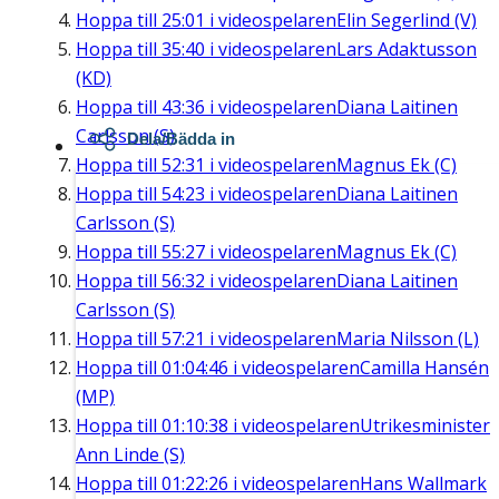
Hoppa till
25:01
i videospelaren
Elin Segerlind (V)
Hoppa till
35:40
i videospelaren
Lars Adaktusson
(KD)
Hoppa till
43:36
i videospelaren
Diana Laitinen
Carlsson (S)
Dela/Bädda in
Hoppa till
52:31
i videospelaren
Magnus Ek (C)
Hoppa till
54:23
i videospelaren
Diana Laitinen
Carlsson (S)
Hoppa till
55:27
i videospelaren
Magnus Ek (C)
Hoppa till
56:32
i videospelaren
Diana Laitinen
Carlsson (S)
Hoppa till
57:21
i videospelaren
Maria Nilsson (L)
Hoppa till
01:04:46
i videospelaren
Camilla Hansén
(MP)
Hoppa till
01:10:38
i videospelaren
Utrikesminister
Ann Linde (S)
Hoppa till
01:22:26
i videospelaren
Hans Wallmark