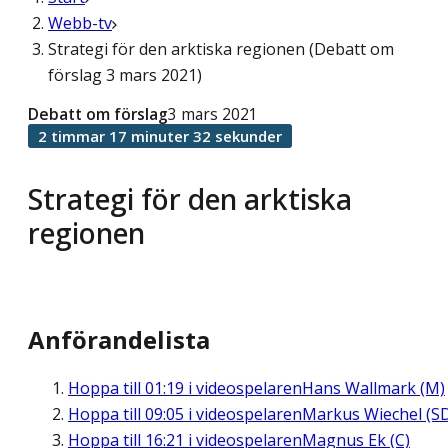
Webb-tv
Strategi för den arktiska regionen (Debatt om
förslag 3 mars 2021)
Debatt om förslag
3 mars 2021
2 timmar 17 minuter 32 sekunder
Strategi för den arktiska
regionen
Anförandelista
Hoppa till
01:19
i videospelaren
Hans Wallmark (M)
Hoppa till
09:05
i videospelaren
Markus Wiechel (S
Hoppa till
16:21
i videospelaren
Magnus Ek (C)