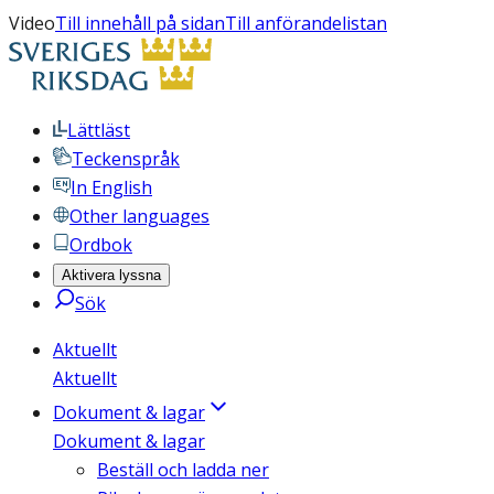
Video
Till innehåll på sidan
Till anförandelistan
Lättläst
Teckenspråk
In English
Other languages
Ordbok
Aktivera lyssna
Sök
Aktuellt
Aktuellt
Dokument & lagar
Dokument & lagar
Beställ och ladda ner