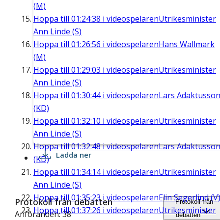
(M)
Hoppa till
01:24:38
i videospelaren
Utrikesminister
Ann Linde (S)
Hoppa till
01:26:56
i videospelaren
Hans Wallmark
(M)
Hoppa till
01:29:03
i videospelaren
Utrikesminister
Ann Linde (S)
Hoppa till
01:30:44
i videospelaren
Lars Adaktusso
(KD)
Hoppa till
01:32:10
i videospelaren
Utrikesminister
Ann Linde (S)
Hoppa till
01:32:48
i videospelaren
Lars Adaktusso
Ladda ner
(KD)
Hoppa till
01:34:14
i videospelaren
Utrikesminister
Ann Linde (S)
Hoppa till
01:35:23
i videospelaren
Elin Segerlind (V
Protokoll från debatten
Protokoll från
Hoppa till
01:37:26
i videospelaren
Utrikesminister
Anföranden: 38
debatten