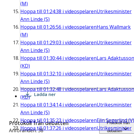
(M)
Hoppa till
01:24:38
i videospelaren
Utrikesminister
Ann Linde (S)
Hoppa till
01:26:56
i videospelaren
Hans Wallmark
(M)
Hoppa till
01:29:03
i videospelaren
Utrikesminister
Ann Linde (S)
Hoppa till
01:30:44
i videospelaren
Lars Adaktusso
(KD)
Hoppa till
01:32:10
i videospelaren
Utrikesminister
Ann Linde (S)
Hoppa till
01:32:48
i videospelaren
Lars Adaktusso
Ladda ner
(KD)
Hoppa till
01:34:14
i videospelaren
Utrikesminister
Ann Linde (S)
Hoppa till
01:35:23
i videospelaren
Elin Segerlind (V
Protokoll från debatten
Protokoll från
Hoppa till
01:37:26
i videospelaren
Utrikesminister
Anföranden: 38
debatten