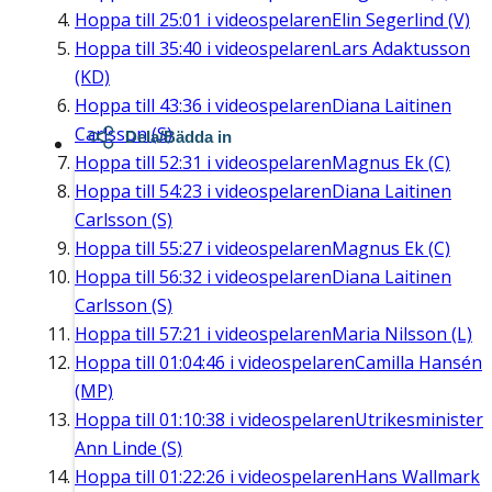
Hoppa till
25:01
i videospelaren
Elin Segerlind (V)
Hoppa till
35:40
i videospelaren
Lars Adaktusson
(KD)
Hoppa till
43:36
i videospelaren
Diana Laitinen
Carlsson (S)
Dela/Bädda in
Hoppa till
52:31
i videospelaren
Magnus Ek (C)
Hoppa till
54:23
i videospelaren
Diana Laitinen
Carlsson (S)
Hoppa till
55:27
i videospelaren
Magnus Ek (C)
Hoppa till
56:32
i videospelaren
Diana Laitinen
Carlsson (S)
Hoppa till
57:21
i videospelaren
Maria Nilsson (L)
Hoppa till
01:04:46
i videospelaren
Camilla Hansén
(MP)
Hoppa till
01:10:38
i videospelaren
Utrikesminister
Ann Linde (S)
Hoppa till
01:22:26
i videospelaren
Hans Wallmark