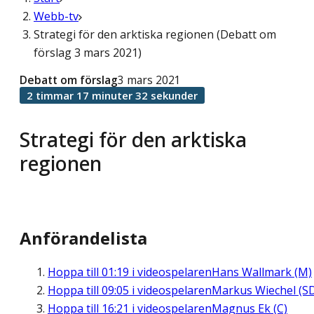
Webb-tv
Strategi för den arktiska regionen (Debatt om
förslag 3 mars 2021)
Debatt om förslag
3 mars 2021
2 timmar 17 minuter 32 sekunder
Strategi för den arktiska
regionen
Anförandelista
Hoppa till
01:19
i videospelaren
Hans Wallmark (M)
Hoppa till
09:05
i videospelaren
Markus Wiechel (S
Hoppa till
16:21
i videospelaren
Magnus Ek (C)