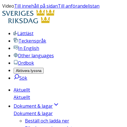
Video
Till innehåll på sidan
Till anförandelistan
Lättläst
Teckenspråk
In English
Other languages
Ordbok
Aktivera lyssna
Sök
Aktuellt
Aktuellt
Dokument & lagar
Dokument & lagar
Beställ och ladda ner