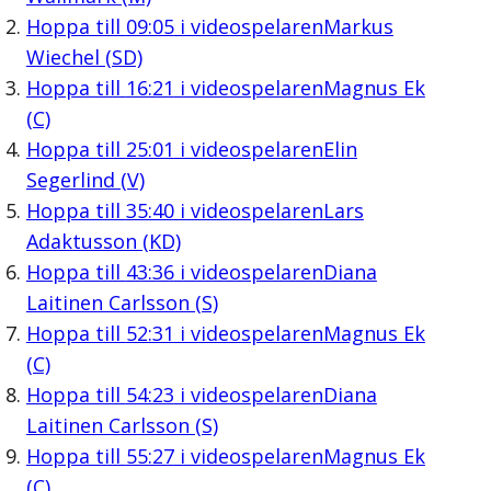
Hoppa till
09:05
i videospelaren
Markus
Wiechel (SD)
Hoppa till
16:21
i videospelaren
Magnus Ek
(C)
Hoppa till
25:01
i videospelaren
Elin
Segerlind (V)
Hoppa till
35:40
i videospelaren
Lars
Adaktusson (KD)
Hoppa till
43:36
i videospelaren
Diana
Laitinen Carlsson (S)
Hoppa till
52:31
i videospelaren
Magnus Ek
(C)
Hoppa till
54:23
i videospelaren
Diana
Laitinen Carlsson (S)
Hoppa till
55:27
i videospelaren
Magnus Ek
(C)