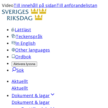
Video
Till innehåll på sidan
Till anförandelistan
Lättläst
Teckenspråk
In English
Other languages
Ordbok
Aktivera lyssna
Sök
Aktuellt
Aktuellt
Dokument & lagar
Dokument & lagar