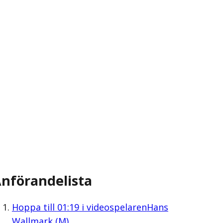
nförandelista
Hoppa till
01:19
i videospelaren
Hans
Wallmark (M)