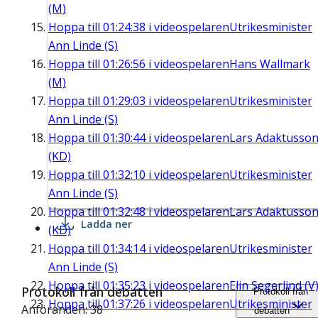
(M)
Hoppa till
01:24:38
i videospelaren
Utrikesminister
Ann Linde (S)
Hoppa till
01:26:56
i videospelaren
Hans Wallmark
(M)
Hoppa till
01:29:03
i videospelaren
Utrikesminister
Ann Linde (S)
Hoppa till
01:30:44
i videospelaren
Lars Adaktusso
(KD)
Hoppa till
01:32:10
i videospelaren
Utrikesminister
Ann Linde (S)
Hoppa till
01:32:48
i videospelaren
Lars Adaktusso
Ladda ner
(KD)
Hoppa till
01:34:14
i videospelaren
Utrikesminister
Ann Linde (S)
Hoppa till
01:35:23
i videospelaren
Elin Segerlind (V
Protokoll från debatten
Protokoll från
Hoppa till
01:37:26
i videospelaren
Utrikesminister
Anföranden: 38
debatten