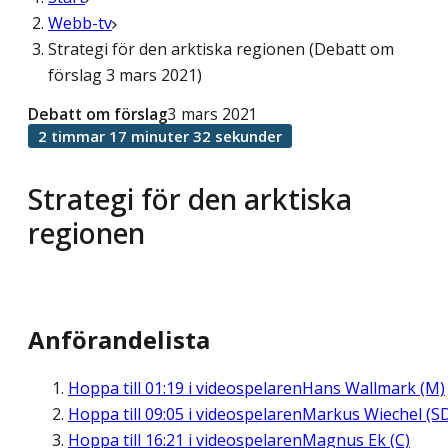
Webb-tv
Strategi för den arktiska regionen (Debatt om
förslag 3 mars 2021)
Debatt om förslag
3 mars 2021
2 timmar 17 minuter 32 sekunder
Strategi för den arktiska
regionen
Anförandelista
Hoppa till
01:19
i videospelaren
Hans Wallmark (M)
Hoppa till
09:05
i videospelaren
Markus Wiechel (S
Hoppa till
16:21
i videospelaren
Magnus Ek (C)