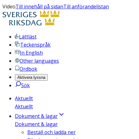
Video
Till innehåll på sidan
Till anförandelistan
Lättläst
Teckenspråk
In English
Other languages
Ordbok
Aktivera lyssna
Sök
Aktuellt
Aktuellt
Dokument & lagar
Dokument & lagar
Beställ och ladda ner