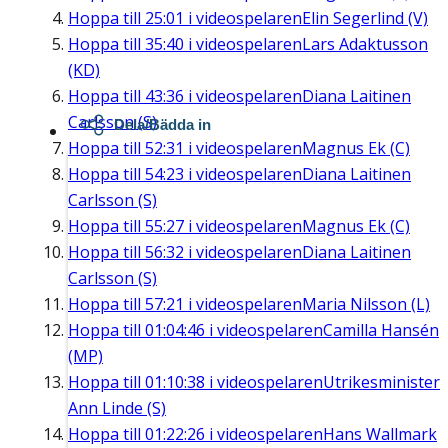
Hoppa till
25:01
i videospelaren
Elin Segerlind (V)
Hoppa till
35:40
i videospelaren
Lars Adaktusson
(KD)
Hoppa till
43:36
i videospelaren
Diana Laitinen
Carlsson (S)
Dela/Bädda in
Hoppa till
52:31
i videospelaren
Magnus Ek (C)
Hoppa till
54:23
i videospelaren
Diana Laitinen
Carlsson (S)
Hoppa till
55:27
i videospelaren
Magnus Ek (C)
Hoppa till
56:32
i videospelaren
Diana Laitinen
Carlsson (S)
Hoppa till
57:21
i videospelaren
Maria Nilsson (L)
Hoppa till
01:04:46
i videospelaren
Camilla Hansén
(MP)
Hoppa till
01:10:38
i videospelaren
Utrikesminister
Ann Linde (S)
Hoppa till
01:22:26
i videospelaren
Hans Wallmark