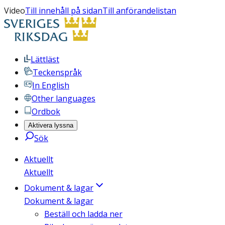
Video
Till innehåll på sidan
Till anförandelistan
Lättläst
Teckenspråk
In English
Other languages
Ordbok
Aktivera lyssna
Sök
Aktuellt
Aktuellt
Dokument & lagar
Dokument & lagar
Beställ och ladda ner