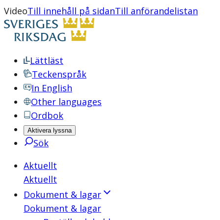
Video
Till innehåll på sidan
Till anförandelistan
Lättläst
Teckenspråk
In English
Other languages
Ordbok
Aktivera lyssna
Sök
Aktuellt
Aktuellt
Dokument & lagar
Dokument & lagar