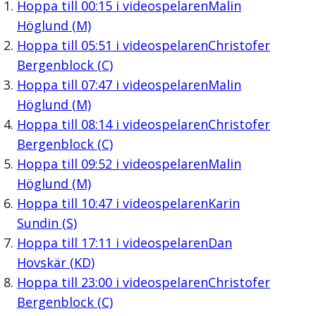
Hoppa till
00:15
i videospelaren
Malin
Höglund (M)
Hoppa till
05:51
i videospelaren
Christofer
Bergenblock (C)
Hoppa till
07:47
i videospelaren
Malin
Höglund (M)
Hoppa till
08:14
i videospelaren
Christofer
Bergenblock (C)
Hoppa till
09:52
i videospelaren
Malin
Höglund (M)
Hoppa till
10:47
i videospelaren
Karin
Sundin (S)
Hoppa till
17:11
i videospelaren
Dan
Hovskär (KD)
Hoppa till
23:00
i videospelaren
Christofer
Bergenblock (C)