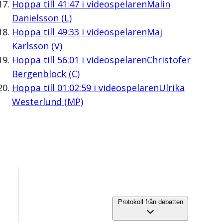
Hoppa till
41:47
i videospelaren
Malin
Danielsson (L)
Hoppa till
49:33
i videospelaren
Maj
Karlsson (V)
Hoppa till
56:01
i videospelaren
Christofer
Bergenblock (C)
Hoppa till
01:02:59
i videospelaren
Ulrika
Westerlund (MP)
Protokoll från debatten