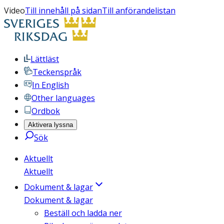
Video
Till innehåll på sidan
Till anförandelistan
Lättläst
Teckenspråk
In English
Other languages
Ordbok
Aktivera lyssna
Sök
Aktuellt
Aktuellt
Dokument & lagar
Dokument & lagar
Beställ och ladda ner