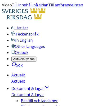
Video
Till innehåll på sidan
Till anförandelistan
Lättläst
Teckenspråk
In English
Other languages
Ordbok
Aktivera lyssna
Sök
Aktuellt
Aktuellt
Dokument & lagar
Dokument & lagar
Beställ och ladda ner