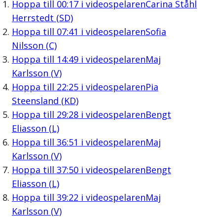
Hoppa till
00:17
i videospelaren
Carina Ståhl
Herrstedt (SD)
Hoppa till
07:41
i videospelaren
Sofia
Nilsson (C)
Hoppa till
14:49
i videospelaren
Maj
Karlsson (V)
Hoppa till
22:25
i videospelaren
Pia
Steensland (KD)
Hoppa till
29:28
i videospelaren
Bengt
Eliasson (L)
Hoppa till
36:51
i videospelaren
Maj
Karlsson (V)
Hoppa till
37:50
i videospelaren
Bengt
Eliasson (L)
Hoppa till
39:22
i videospelaren
Maj
Karlsson (V)