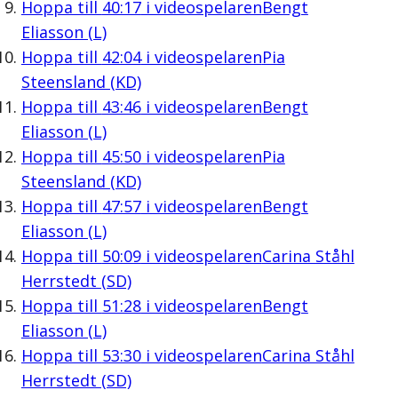
Hoppa till
40:17
i videospelaren
Bengt
Eliasson (L)
Hoppa till
42:04
i videospelaren
Pia
Steensland (KD)
Hoppa till
43:46
i videospelaren
Bengt
Eliasson (L)
Hoppa till
45:50
i videospelaren
Pia
Steensland (KD)
Hoppa till
47:57
i videospelaren
Bengt
Eliasson (L)
Hoppa till
50:09
i videospelaren
Carina Ståhl
Herrstedt (SD)
Hoppa till
51:28
i videospelaren
Bengt
Eliasson (L)
Hoppa till
53:30
i videospelaren
Carina Ståhl
Herrstedt (SD)