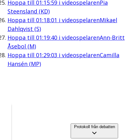
Hoppa till
01:15:59
i videospelaren
Pia
Steensland (KD)
Hoppa till
01:18:01
i videospelaren
Mikael
Dahlqvist (S)
Hoppa till
01:19:40
i videospelaren
Ann-Britt
Åsebol (M)
Hoppa till
01:29:03
i videospelaren
Camilla
Hansén (MP)
Protokoll från debatten