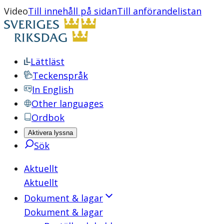
Video
Till innehåll på sidan
Till anförandelistan
Lättläst
Teckenspråk
In English
Other languages
Ordbok
Aktivera lyssna
Sök
Aktuellt
Aktuellt
Dokument & lagar
Dokument & lagar