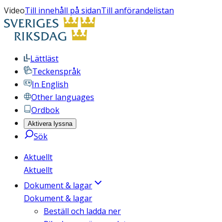
Video
Till innehåll på sidan
Till anförandelistan
Lättläst
Teckenspråk
In English
Other languages
Ordbok
Aktivera lyssna
Sök
Aktuellt
Aktuellt
Dokument & lagar
Dokument & lagar
Beställ och ladda ner