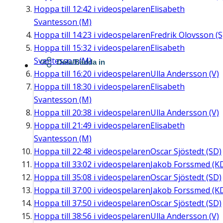
Hoppa till
12:42
i videospelaren
Elisabeth
Svantesson (M)
Hoppa till
14:23
i videospelaren
Fredrik Olovsson (S
Hoppa till
15:32
i videospelaren
Elisabeth
Svantesson (M)
Dela/Bädda in
Hoppa till
16:20
i videospelaren
Ulla Andersson (V)
Hoppa till
18:30
i videospelaren
Elisabeth
Svantesson (M)
Hoppa till
20:38
i videospelaren
Ulla Andersson (V)
Hoppa till
21:49
i videospelaren
Elisabeth
Svantesson (M)
Hoppa till
22:48
i videospelaren
Oscar Sjöstedt (SD)
Hoppa till
33:02
i videospelaren
Jakob Forssmed (K
Hoppa till
35:08
i videospelaren
Oscar Sjöstedt (SD)
Hoppa till
37:00
i videospelaren
Jakob Forssmed (K
Hoppa till
37:50
i videospelaren
Oscar Sjöstedt (SD)
Hoppa till
38:56
i videospelaren
Ulla Andersson (V)