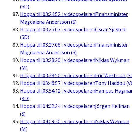
(SD)
Hoppa till
03:24:52
i videospelaren
Finansminister
Magdalena Andersson (S)
Hoppa till
03:26:07
i videospelaren
Oscar Sjöstedt
(SD)
Hoppa till
03:27:06
i videospelaren
Finansminister
Magdalena Andersson (S)
Hoppa till
03:28:20
i videospelaren
Niklas Wykman
(M)
Hoppa till
03:38:50
i videospelaren
Eric Westroth (S
Hoppa till
03:46:57
i videospelaren
Tony Haddou (V
Hoppa till
03:54:12
i videospelaren
Hampus Hagma
(KD)
Hoppa till
04:02:24
i videospelaren
Jörgen Hellman
(S)
Hoppa till
04:09:30
i videospelaren
Niklas Wykman
(M)