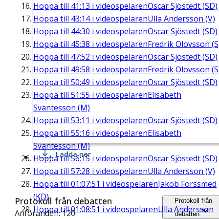
Hoppa till
41:13
i videospelaren
Oscar Sjöstedt (SD)
Hoppa till
43:14
i videospelaren
Ulla Andersson (V)
Hoppa till
44:30
i videospelaren
Oscar Sjöstedt (SD)
Hoppa till
45:38
i videospelaren
Fredrik Olovsson (S
Hoppa till
47:52
i videospelaren
Oscar Sjöstedt (SD)
Hoppa till
49:58
i videospelaren
Fredrik Olovsson (S
Hoppa till
50:49
i videospelaren
Oscar Sjöstedt (SD)
Hoppa till
51:55
i videospelaren
Elisabeth
Svantesson (M)
Hoppa till
53:11
i videospelaren
Oscar Sjöstedt (SD)
Hoppa till
55:16
i videospelaren
Elisabeth
Svantesson (M)
Ladda ner
Hoppa till
56:15
i videospelaren
Oscar Sjöstedt (SD)
Hoppa till
57:28
i videospelaren
Ulla Andersson (V)
Hoppa till
01:07:51
i videospelaren
Jakob Forssmed
(KD)
Protokoll från debatten
Protokoll från
Hoppa till
01:08:51
i videospelaren
Ulla Andersson
Anföranden: 120
debatten