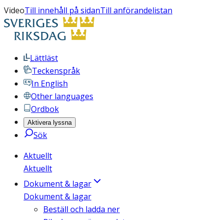
Video
Till innehåll på sidan
Till anförandelistan
Lättläst
Teckenspråk
In English
Other languages
Ordbok
Aktivera lyssna
Sök
Aktuellt
Aktuellt
Dokument & lagar
Dokument & lagar
Beställ och ladda ner