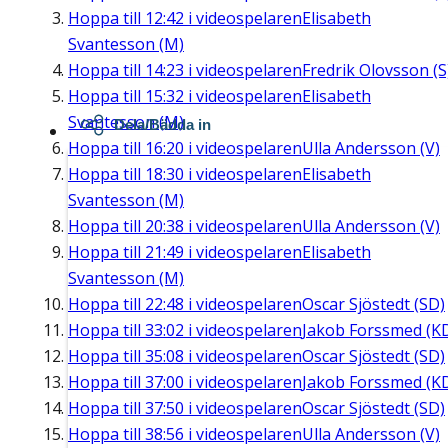
Hoppa till
12:42
i videospelaren
Elisabeth
Svantesson (M)
Hoppa till
14:23
i videospelaren
Fredrik Olovsson (S
Hoppa till
15:32
i videospelaren
Elisabeth
Svantesson (M)
Dela/Bädda in
Hoppa till
16:20
i videospelaren
Ulla Andersson (V)
Hoppa till
18:30
i videospelaren
Elisabeth
Svantesson (M)
Hoppa till
20:38
i videospelaren
Ulla Andersson (V)
Hoppa till
21:49
i videospelaren
Elisabeth
Svantesson (M)
Hoppa till
22:48
i videospelaren
Oscar Sjöstedt (SD)
Hoppa till
33:02
i videospelaren
Jakob Forssmed (K
Hoppa till
35:08
i videospelaren
Oscar Sjöstedt (SD)
Hoppa till
37:00
i videospelaren
Jakob Forssmed (K
Hoppa till
37:50
i videospelaren
Oscar Sjöstedt (SD)
Hoppa till
38:56
i videospelaren
Ulla Andersson (V)