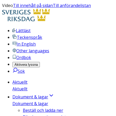
Video
Till innehåll på sidan
Till anförandelistan
Lättläst
Teckenspråk
In English
Other languages
Ordbok
Aktivera lyssna
Sök
Aktuellt
Aktuellt
Dokument & lagar
Dokument & lagar
Beställ och ladda ner