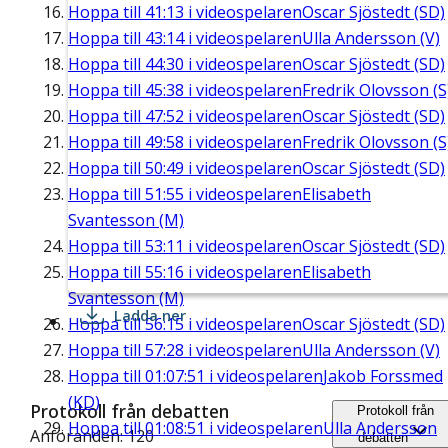
Hoppa till
41:13
i videospelaren
Oscar Sjöstedt (SD)
Hoppa till
43:14
i videospelaren
Ulla Andersson (V)
Hoppa till
44:30
i videospelaren
Oscar Sjöstedt (SD)
Hoppa till
45:38
i videospelaren
Fredrik Olovsson (S
Hoppa till
47:52
i videospelaren
Oscar Sjöstedt (SD)
Hoppa till
49:58
i videospelaren
Fredrik Olovsson (S
Hoppa till
50:49
i videospelaren
Oscar Sjöstedt (SD)
Hoppa till
51:55
i videospelaren
Elisabeth
Svantesson (M)
Hoppa till
53:11
i videospelaren
Oscar Sjöstedt (SD)
Hoppa till
55:16
i videospelaren
Elisabeth
Svantesson (M)
Ladda ner
Hoppa till
56:15
i videospelaren
Oscar Sjöstedt (SD)
Hoppa till
57:28
i videospelaren
Ulla Andersson (V)
Hoppa till
01:07:51
i videospelaren
Jakob Forssmed
(KD)
Protokoll från debatten
Protokoll från
Hoppa till
01:08:51
i videospelaren
Ulla Andersson
Anföranden: 120
debatten