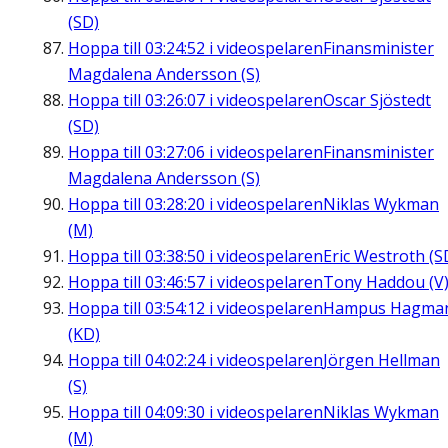
(SD)
Hoppa till
03:24:52
i videospelaren
Finansminister
Magdalena Andersson (S)
Hoppa till
03:26:07
i videospelaren
Oscar Sjöstedt
(SD)
Hoppa till
03:27:06
i videospelaren
Finansminister
Magdalena Andersson (S)
Hoppa till
03:28:20
i videospelaren
Niklas Wykman
(M)
Hoppa till
03:38:50
i videospelaren
Eric Westroth (S
Hoppa till
03:46:57
i videospelaren
Tony Haddou (V
Hoppa till
03:54:12
i videospelaren
Hampus Hagma
(KD)
Hoppa till
04:02:24
i videospelaren
Jörgen Hellman
(S)
Hoppa till
04:09:30
i videospelaren
Niklas Wykman
(M)