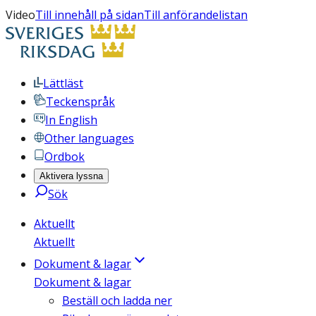
Video
Till innehåll på sidan
Till anförandelistan
Lättläst
Teckenspråk
In English
Other languages
Ordbok
Aktivera lyssna
Sök
Aktuellt
Aktuellt
Dokument & lagar
Dokument & lagar
Beställ och ladda ner