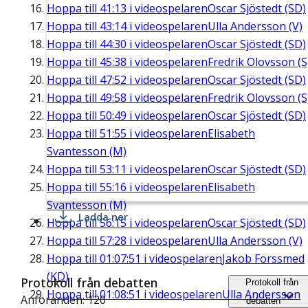
Hoppa till
41:13
i videospelaren
Oscar Sjöstedt (SD)
Hoppa till
43:14
i videospelaren
Ulla Andersson (V)
Hoppa till
44:30
i videospelaren
Oscar Sjöstedt (SD)
Hoppa till
45:38
i videospelaren
Fredrik Olovsson (S
Hoppa till
47:52
i videospelaren
Oscar Sjöstedt (SD)
Hoppa till
49:58
i videospelaren
Fredrik Olovsson (S
Hoppa till
50:49
i videospelaren
Oscar Sjöstedt (SD)
Hoppa till
51:55
i videospelaren
Elisabeth
Svantesson (M)
Hoppa till
53:11
i videospelaren
Oscar Sjöstedt (SD)
Hoppa till
55:16
i videospelaren
Elisabeth
Svantesson (M)
Ladda ner
Hoppa till
56:15
i videospelaren
Oscar Sjöstedt (SD)
Hoppa till
57:28
i videospelaren
Ulla Andersson (V)
Hoppa till
01:07:51
i videospelaren
Jakob Forssmed
(KD)
Protokoll från debatten
Protokoll från
Hoppa till
01:08:51
i videospelaren
Ulla Andersson
Anföranden: 120
debatten