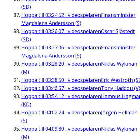
(SD)
Hoppa till
03:24:52
i videospelaren
Finansminister
Magdalena Andersson (S)
Hoppa till
03:26:07
i videospelaren
Oscar Sjöstedt
(SD)
Hoppa till
03:27:06
i videospelaren
Finansminister
Magdalena Andersson (S)
Hoppa till
03:28:20
i videospelaren
Niklas Wykman
(M)
Hoppa till
03:38:50
i videospelaren
Eric Westroth (S
Hoppa till
03:46:57
i videospelaren
Tony Haddou (V
Hoppa till
03:54:12
i videospelaren
Hampus Hagma
(KD)
Hoppa till
04:02:24
i videospelaren
Jörgen Hellman
(S)
Hoppa till
04:09:30
i videospelaren
Niklas Wykman
(M)