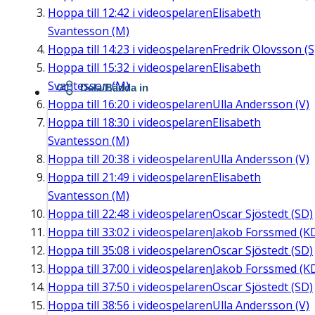
Hoppa till
12:42
i videospelaren
Elisabeth
Svantesson (M)
Hoppa till
14:23
i videospelaren
Fredrik Olovsson (S
Hoppa till
15:32
i videospelaren
Elisabeth
Svantesson (M)
Dela/Bädda in
Hoppa till
16:20
i videospelaren
Ulla Andersson (V)
Hoppa till
18:30
i videospelaren
Elisabeth
Svantesson (M)
Hoppa till
20:38
i videospelaren
Ulla Andersson (V)
Hoppa till
21:49
i videospelaren
Elisabeth
Svantesson (M)
Hoppa till
22:48
i videospelaren
Oscar Sjöstedt (SD)
Hoppa till
33:02
i videospelaren
Jakob Forssmed (K
Hoppa till
35:08
i videospelaren
Oscar Sjöstedt (SD)
Hoppa till
37:00
i videospelaren
Jakob Forssmed (K
Hoppa till
37:50
i videospelaren
Oscar Sjöstedt (SD)
Hoppa till
38:56
i videospelaren
Ulla Andersson (V)