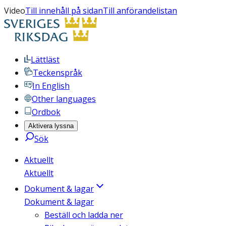
Video
Till innehåll på sidan
Till anförandelistan
Lättläst
Teckenspråk
In English
Other languages
Ordbok
Aktivera lyssna
Sök
Aktuellt
Aktuellt
Dokument & lagar
Dokument & lagar
Beställ och ladda ner