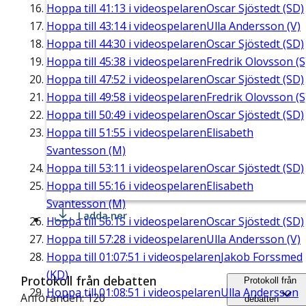
Hoppa till
41:13
i videospelaren
Oscar Sjöstedt (SD)
Hoppa till
43:14
i videospelaren
Ulla Andersson (V)
Hoppa till
44:30
i videospelaren
Oscar Sjöstedt (SD)
Hoppa till
45:38
i videospelaren
Fredrik Olovsson (S
Hoppa till
47:52
i videospelaren
Oscar Sjöstedt (SD)
Hoppa till
49:58
i videospelaren
Fredrik Olovsson (S
Hoppa till
50:49
i videospelaren
Oscar Sjöstedt (SD)
Hoppa till
51:55
i videospelaren
Elisabeth
Svantesson (M)
Hoppa till
53:11
i videospelaren
Oscar Sjöstedt (SD)
Hoppa till
55:16
i videospelaren
Elisabeth
Svantesson (M)
Ladda ner
Hoppa till
56:15
i videospelaren
Oscar Sjöstedt (SD)
Hoppa till
57:28
i videospelaren
Ulla Andersson (V)
Hoppa till
01:07:51
i videospelaren
Jakob Forssmed
(KD)
Protokoll från debatten
Protokoll från
Hoppa till
01:08:51
i videospelaren
Ulla Andersson
Anföranden: 120
debatten