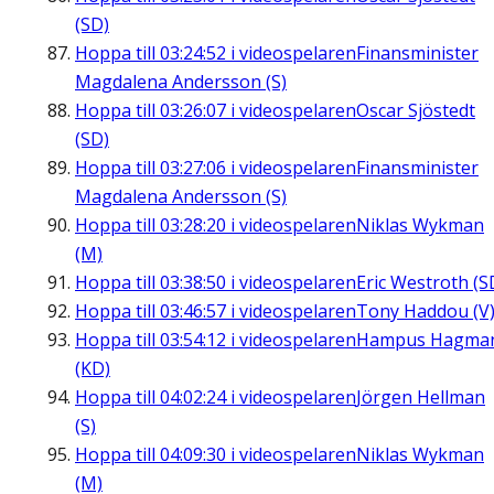
(SD)
Hoppa till
03:24:52
i videospelaren
Finansminister
Magdalena Andersson (S)
Hoppa till
03:26:07
i videospelaren
Oscar Sjöstedt
(SD)
Hoppa till
03:27:06
i videospelaren
Finansminister
Magdalena Andersson (S)
Hoppa till
03:28:20
i videospelaren
Niklas Wykman
(M)
Hoppa till
03:38:50
i videospelaren
Eric Westroth (S
Hoppa till
03:46:57
i videospelaren
Tony Haddou (V
Hoppa till
03:54:12
i videospelaren
Hampus Hagma
(KD)
Hoppa till
04:02:24
i videospelaren
Jörgen Hellman
(S)
Hoppa till
04:09:30
i videospelaren
Niklas Wykman
(M)