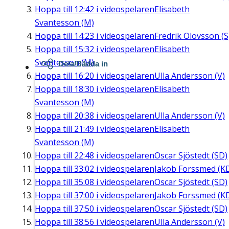
Hoppa till
12:42
i videospelaren
Elisabeth
Svantesson (M)
Hoppa till
14:23
i videospelaren
Fredrik Olovsson (S
Hoppa till
15:32
i videospelaren
Elisabeth
Svantesson (M)
Dela/Bädda in
Hoppa till
16:20
i videospelaren
Ulla Andersson (V)
Hoppa till
18:30
i videospelaren
Elisabeth
Svantesson (M)
Hoppa till
20:38
i videospelaren
Ulla Andersson (V)
Hoppa till
21:49
i videospelaren
Elisabeth
Svantesson (M)
Hoppa till
22:48
i videospelaren
Oscar Sjöstedt (SD)
Hoppa till
33:02
i videospelaren
Jakob Forssmed (K
Hoppa till
35:08
i videospelaren
Oscar Sjöstedt (SD)
Hoppa till
37:00
i videospelaren
Jakob Forssmed (K
Hoppa till
37:50
i videospelaren
Oscar Sjöstedt (SD)
Hoppa till
38:56
i videospelaren
Ulla Andersson (V)