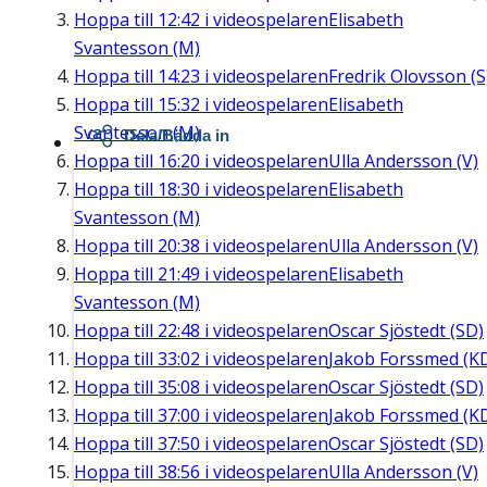
Hoppa till
12:42
i videospelaren
Elisabeth
Svantesson (M)
Hoppa till
14:23
i videospelaren
Fredrik Olovsson (S
Hoppa till
15:32
i videospelaren
Elisabeth
Svantesson (M)
Dela/Bädda in
Hoppa till
16:20
i videospelaren
Ulla Andersson (V)
Hoppa till
18:30
i videospelaren
Elisabeth
Svantesson (M)
Hoppa till
20:38
i videospelaren
Ulla Andersson (V)
Hoppa till
21:49
i videospelaren
Elisabeth
Svantesson (M)
Hoppa till
22:48
i videospelaren
Oscar Sjöstedt (SD)
Hoppa till
33:02
i videospelaren
Jakob Forssmed (K
Hoppa till
35:08
i videospelaren
Oscar Sjöstedt (SD)
Hoppa till
37:00
i videospelaren
Jakob Forssmed (K
Hoppa till
37:50
i videospelaren
Oscar Sjöstedt (SD)
Hoppa till
38:56
i videospelaren
Ulla Andersson (V)