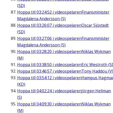
(SD)
Hoppa till
03:24:52
i videospelaren
Finansminister
Magdalena Andersson (S)
Hoppa till
03:26:07
i videospelaren
Oscar Sjöstedt
(SD)
Hoppa till
03:27:06
i videospelaren
Finansminister
Magdalena Andersson (S)
Hoppa till
03:28:20
i videospelaren
Niklas Wykman
(M)
Hoppa till
03:38:50
i videospelaren
Eric Westroth (S
Hoppa till
03:46:57
i videospelaren
Tony Haddou (V
Hoppa till
03:54:12
i videospelaren
Hampus Hagma
(KD)
Hoppa till
04:02:24
i videospelaren
Jörgen Hellman
(S)
Hoppa till
04:09:30
i videospelaren
Niklas Wykman
(M)