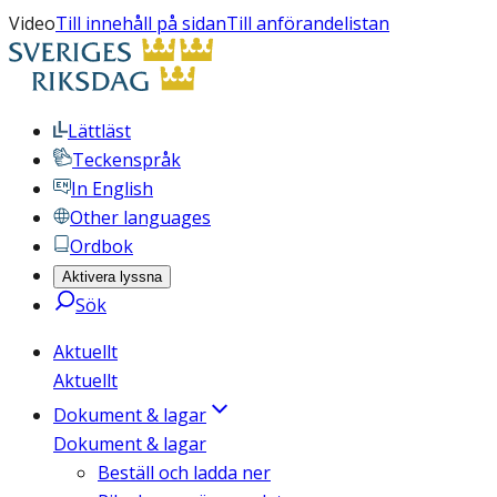
Video
Till innehåll på sidan
Till anförandelistan
Lättläst
Teckenspråk
In English
Other languages
Ordbok
Aktivera lyssna
Sök
Aktuellt
Aktuellt
Dokument & lagar
Dokument & lagar
Beställ och ladda ner