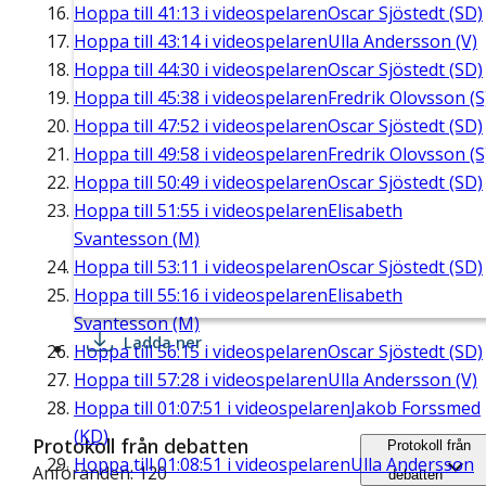
Hoppa till
41:13
i videospelaren
Oscar Sjöstedt (SD)
Hoppa till
43:14
i videospelaren
Ulla Andersson (V)
Hoppa till
44:30
i videospelaren
Oscar Sjöstedt (SD)
Hoppa till
45:38
i videospelaren
Fredrik Olovsson (S
Hoppa till
47:52
i videospelaren
Oscar Sjöstedt (SD)
Hoppa till
49:58
i videospelaren
Fredrik Olovsson (S
Hoppa till
50:49
i videospelaren
Oscar Sjöstedt (SD)
Hoppa till
51:55
i videospelaren
Elisabeth
Svantesson (M)
Hoppa till
53:11
i videospelaren
Oscar Sjöstedt (SD)
Hoppa till
55:16
i videospelaren
Elisabeth
Svantesson (M)
Ladda ner
Hoppa till
56:15
i videospelaren
Oscar Sjöstedt (SD)
Hoppa till
57:28
i videospelaren
Ulla Andersson (V)
Hoppa till
01:07:51
i videospelaren
Jakob Forssmed
(KD)
Protokoll från debatten
Protokoll från
Hoppa till
01:08:51
i videospelaren
Ulla Andersson
Anföranden: 120
debatten