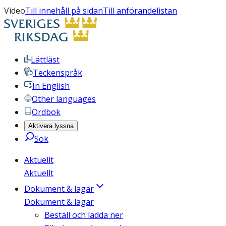
Video
Till innehåll på sidan
Till anförandelistan
Lättläst
Teckenspråk
In English
Other languages
Ordbok
Aktivera lyssna
Sök
Aktuellt
Aktuellt
Dokument & lagar
Dokument & lagar
Beställ och ladda ner