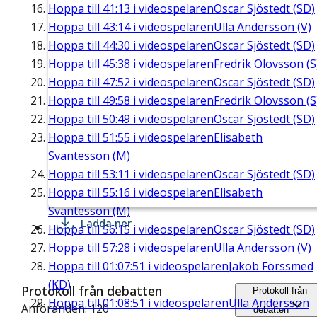
Hoppa till
41:13
i videospelaren
Oscar Sjöstedt (SD)
Hoppa till
43:14
i videospelaren
Ulla Andersson (V)
Hoppa till
44:30
i videospelaren
Oscar Sjöstedt (SD)
Hoppa till
45:38
i videospelaren
Fredrik Olovsson (S
Hoppa till
47:52
i videospelaren
Oscar Sjöstedt (SD)
Hoppa till
49:58
i videospelaren
Fredrik Olovsson (S
Hoppa till
50:49
i videospelaren
Oscar Sjöstedt (SD)
Hoppa till
51:55
i videospelaren
Elisabeth
Svantesson (M)
Hoppa till
53:11
i videospelaren
Oscar Sjöstedt (SD)
Hoppa till
55:16
i videospelaren
Elisabeth
Svantesson (M)
Ladda ner
Hoppa till
56:15
i videospelaren
Oscar Sjöstedt (SD)
Hoppa till
57:28
i videospelaren
Ulla Andersson (V)
Hoppa till
01:07:51
i videospelaren
Jakob Forssmed
(KD)
Protokoll från debatten
Protokoll från
Hoppa till
01:08:51
i videospelaren
Ulla Andersson
Anföranden: 120
debatten