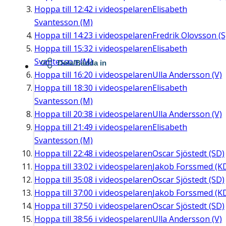
Hoppa till
12:42
i videospelaren
Elisabeth
Svantesson (M)
Hoppa till
14:23
i videospelaren
Fredrik Olovsson (S
Hoppa till
15:32
i videospelaren
Elisabeth
Svantesson (M)
Dela/Bädda in
Hoppa till
16:20
i videospelaren
Ulla Andersson (V)
Hoppa till
18:30
i videospelaren
Elisabeth
Svantesson (M)
Hoppa till
20:38
i videospelaren
Ulla Andersson (V)
Hoppa till
21:49
i videospelaren
Elisabeth
Svantesson (M)
Hoppa till
22:48
i videospelaren
Oscar Sjöstedt (SD)
Hoppa till
33:02
i videospelaren
Jakob Forssmed (K
Hoppa till
35:08
i videospelaren
Oscar Sjöstedt (SD)
Hoppa till
37:00
i videospelaren
Jakob Forssmed (K
Hoppa till
37:50
i videospelaren
Oscar Sjöstedt (SD)
Hoppa till
38:56
i videospelaren
Ulla Andersson (V)