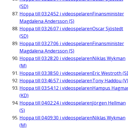
(SD)
Hoppa till
03:24:52
i videospelaren
Finansminister
Magdalena Andersson (S)
Hoppa till
03:26:07
i videospelaren
Oscar Sjöstedt
(SD)
Hoppa till
03:27:06
i videospelaren
Finansminister
Magdalena Andersson (S)
Hoppa till
03:28:20
i videospelaren
Niklas Wykman
(M)
Hoppa till
03:38:50
i videospelaren
Eric Westroth (S
Hoppa till
03:46:57
i videospelaren
Tony Haddou (V
Hoppa till
03:54:12
i videospelaren
Hampus Hagma
(KD)
Hoppa till
04:02:24
i videospelaren
Jörgen Hellman
(S)
Hoppa till
04:09:30
i videospelaren
Niklas Wykman
(M)