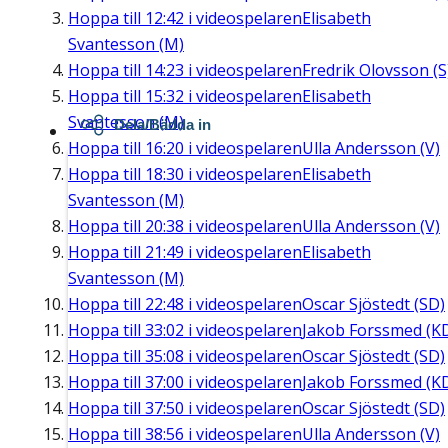
Hoppa till
12:42
i videospelaren
Elisabeth
Svantesson (M)
Hoppa till
14:23
i videospelaren
Fredrik Olovsson (S
Hoppa till
15:32
i videospelaren
Elisabeth
Svantesson (M)
Dela/Bädda in
Hoppa till
16:20
i videospelaren
Ulla Andersson (V)
Hoppa till
18:30
i videospelaren
Elisabeth
Svantesson (M)
Hoppa till
20:38
i videospelaren
Ulla Andersson (V)
Hoppa till
21:49
i videospelaren
Elisabeth
Svantesson (M)
Hoppa till
22:48
i videospelaren
Oscar Sjöstedt (SD)
Hoppa till
33:02
i videospelaren
Jakob Forssmed (K
Hoppa till
35:08
i videospelaren
Oscar Sjöstedt (SD)
Hoppa till
37:00
i videospelaren
Jakob Forssmed (K
Hoppa till
37:50
i videospelaren
Oscar Sjöstedt (SD)
Hoppa till
38:56
i videospelaren
Ulla Andersson (V)