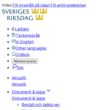
Video
Till innehåll på sidan
Till anförandelistan
Lättläst
Teckenspråk
In English
Other languages
Ordbok
Aktivera lyssna
Sök
Aktuellt
Aktuellt
Dokument & lagar
Dokument & lagar
Beställ och ladda ner