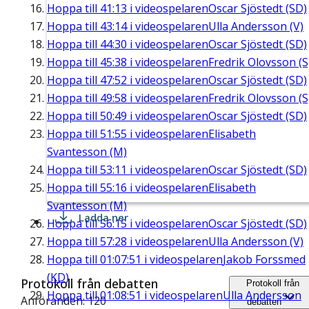
Hoppa till
41:13
i videospelaren
Oscar Sjöstedt (SD)
Hoppa till
43:14
i videospelaren
Ulla Andersson (V)
Hoppa till
44:30
i videospelaren
Oscar Sjöstedt (SD)
Hoppa till
45:38
i videospelaren
Fredrik Olovsson (S
Hoppa till
47:52
i videospelaren
Oscar Sjöstedt (SD)
Hoppa till
49:58
i videospelaren
Fredrik Olovsson (S
Hoppa till
50:49
i videospelaren
Oscar Sjöstedt (SD)
Hoppa till
51:55
i videospelaren
Elisabeth
Svantesson (M)
Hoppa till
53:11
i videospelaren
Oscar Sjöstedt (SD)
Hoppa till
55:16
i videospelaren
Elisabeth
Svantesson (M)
Ladda ner
Hoppa till
56:15
i videospelaren
Oscar Sjöstedt (SD)
Hoppa till
57:28
i videospelaren
Ulla Andersson (V)
Hoppa till
01:07:51
i videospelaren
Jakob Forssmed
(KD)
Protokoll från debatten
Protokoll från
Hoppa till
01:08:51
i videospelaren
Ulla Andersson
Anföranden: 120
debatten