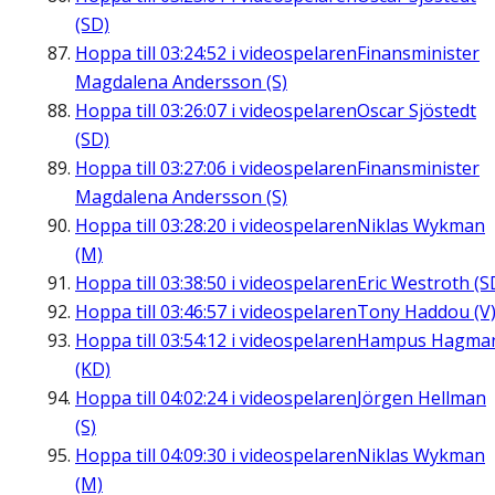
(SD)
Hoppa till
03:24:52
i videospelaren
Finansminister
Magdalena Andersson (S)
Hoppa till
03:26:07
i videospelaren
Oscar Sjöstedt
(SD)
Hoppa till
03:27:06
i videospelaren
Finansminister
Magdalena Andersson (S)
Hoppa till
03:28:20
i videospelaren
Niklas Wykman
(M)
Hoppa till
03:38:50
i videospelaren
Eric Westroth (S
Hoppa till
03:46:57
i videospelaren
Tony Haddou (V
Hoppa till
03:54:12
i videospelaren
Hampus Hagma
(KD)
Hoppa till
04:02:24
i videospelaren
Jörgen Hellman
(S)
Hoppa till
04:09:30
i videospelaren
Niklas Wykman
(M)