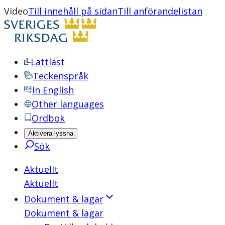
Video
Till innehåll på sidan
Till anförandelistan
Lättläst
Teckenspråk
In English
Other languages
Ordbok
Aktivera lyssna
Sök
Aktuellt
Aktuellt
Dokument & lagar
Dokument & lagar