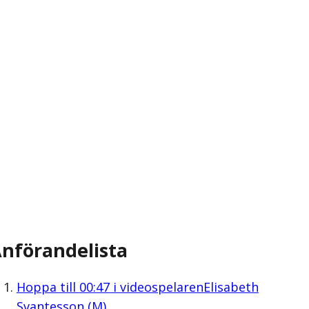
nförandelista
Hoppa till
00:47
i videospelaren
Elisabeth
Svantesson (M)